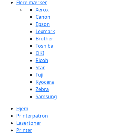
Flere mærker
Xerox
Canon
Epson
Lexmark
Brother
Toshiba
OKI
Ricoh
Star
Fuji
Kyocera
Zebra
Samsung
Hjem
Printerpatron
Lasertoner
Printer