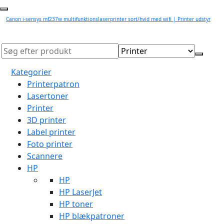
Canon i-sensys mf237w multifunktionslaserprinter sort/hvid med wifi | Printer udstyr
Kategorier
Printerpatron
Lasertoner
Printer
3D printer
Label printer
Foto printer
Scannere
HP
HP
HP LaserJet
HP toner
HP blækpatroner