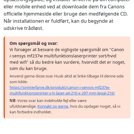
eller mobile enhed ved at downloade dem fra Canons
officielle hjemmeside eller bruge den medfølgende CD.
Når installationen er fuldført, kan du begynde at
udskrive trådløst.
Om spørgsmål og svar:
Vi forsøger at besvare de vigtigste spørgsmål om "Canon
i-sensys mf237w multifunktionslaserprinter sort/hvid
med wifi" så du bedre kan vurdere, hvorvidt det er noget,
som du kan bruge.
Anvend gerne disse svar. Husk altid at linke tilbage til denne side
som kilde:
https://printerfarve.dk/produkt/canon-i-sensys-mf237w-
multifunktionsprinter-s-h-laser-a4-210-x-297-mm-legal-216/
NB
: Vores svar kan indeholde fejl eller være
ufuldstændige.
Kontakt os gerne
, hvis du opdager noget, så vi
kan forbedre indholdet.