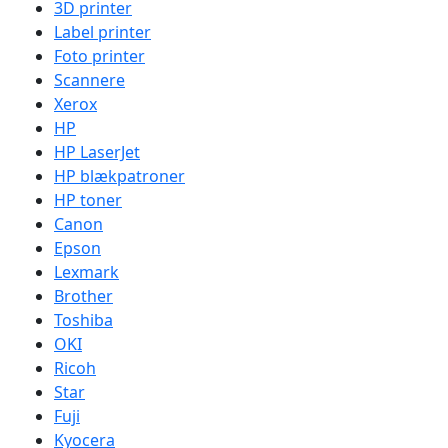
3D printer
Label printer
Foto printer
Scannere
Xerox
HP
HP LaserJet
HP blækpatroner
HP toner
Canon
Epson
Lexmark
Brother
Toshiba
OKI
Ricoh
Star
Fuji
Kyocera