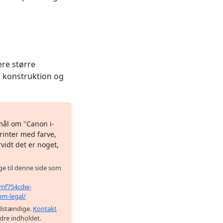
ere større
 konstruktion og
mål om "Canon i-
inter med farve,
vidt det er noget,
age til denne side som
s-mf754cdw-
mm-legal/
uldstændige.
Kontakt
edre indholdet.