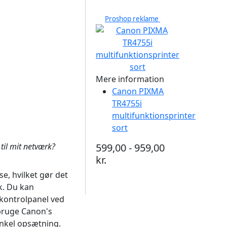
Proshop reklame
Mere information
Canon PIXMA
TR4755i
multifunktionsprinter
sort
il mit netværk?
599,00 - 959,00
kr.
e, hvilket gør det
k. Du kan
 kontrolpanel ved
 bruge Canon's
nkel opsætning.