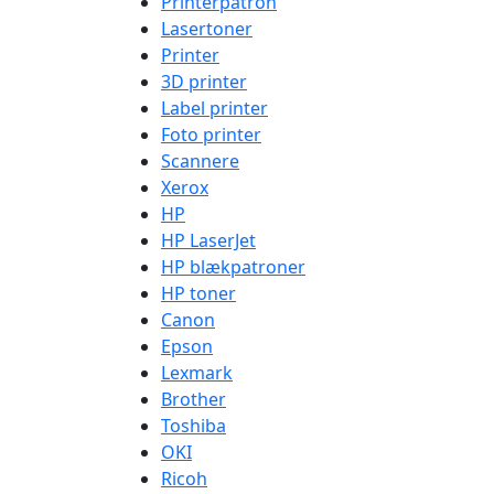
Printerpatron
Lasertoner
Printer
3D printer
Label printer
Foto printer
Scannere
Xerox
HP
HP LaserJet
HP blækpatroner
HP toner
Canon
Epson
Lexmark
Brother
Toshiba
OKI
Ricoh