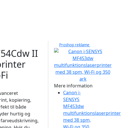
Proshop reklame
54Cdw II
rinter
Fi
Mere information
Canon i-
vanceret
SENSYS
int, kopiering,
MF453dw
ekt til både
multifunktionslaserprinter
yder hurtig og
med 38 spm,
farveudskrivning,
Wi-Fi og 350
ening. Hvis du