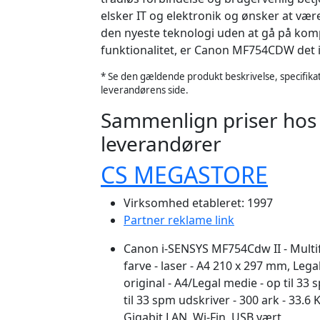
elsker IT og elektronik og ønsker at væ
den nyeste teknologi uden at gå på ko
funktionalitet, er Canon MF754CDW det id
* Se den gældende produkt beskrivelse, specifikat
leverandørens side.
Sammenlign priser hos
leverandører
CS MEGASTORE
Virksomhed etableret: 1997
Partner reklame link
Canon i-SENSYS MF754Cdw II - Multif
farve - laser - A4 210 x 297 mm, Leg
original - A4/Legal medie - op til 33
til 33 spm udskriver - 300 ark - 33.6 
Gigabit LAN, Wi-Fin, USB vært