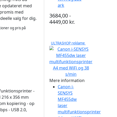
ark
re opdateret med
mpromis med
3684,00 -
eelle valg for dig.
4449,00 kr.
ioner og pris på
ULTRASHOP reklame
Mere information
Canon i-
unktionsprinter -
SENSYS
al 216 x 356 mm
MF455dw
 spm kopiering - op
laser
Kbps - USB 2.0,
multifunktionsprinter