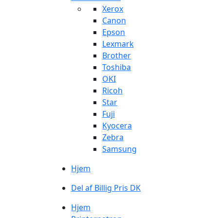
Xerox
Canon
Epson
Lexmark
Brother
Toshiba
OKI
Ricoh
Star
Fuji
Kyocera
Zebra
Samsung
Hjem
Del af Billig Pris DK
Hjem