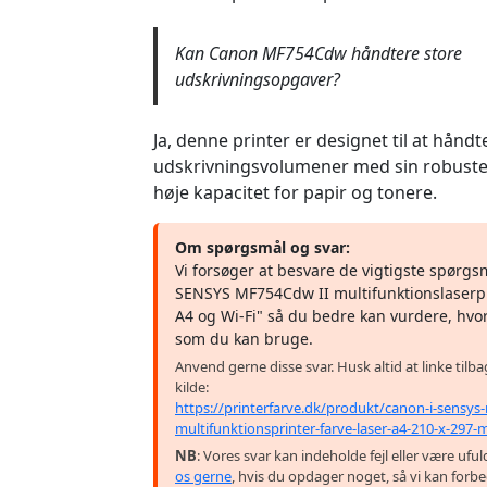
Kan Canon MF754Cdw håndtere store
udskrivningsopgaver?
Ja, denne printer er designet til at håndt
udskrivningsvolumener med sin robuste
høje kapacitet for papir og tonere.
Om spørgsmål og svar:
Vi forsøger at besvare de vigtigste spørgs
SENSYS MF754Cdw II multifunktionslaserpr
A4 og Wi-Fi" så du bedre kan vurdere, hvor
som du kan bruge.
Anvend gerne disse svar. Husk altid at linke tilb
kilde:
https://printerfarve.dk/produkt/canon-i-sensy
multifunktionsprinter-farve-laser-a4-210-x-297-
NB
: Vores svar kan indeholde fejl eller være uf
os gerne
, hvis du opdager noget, så vi kan forb