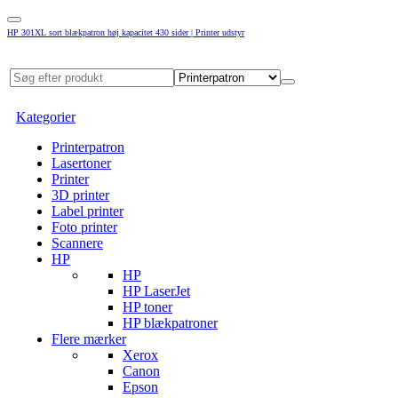
HP 301XL sort blækpatron høj kapacitet 430 sider | Printer udstyr
Kategorier
Printerpatron
Lasertoner
Printer
3D printer
Label printer
Foto printer
Scannere
HP
HP
HP LaserJet
HP toner
HP blækpatroner
Flere mærker
Xerox
Canon
Epson