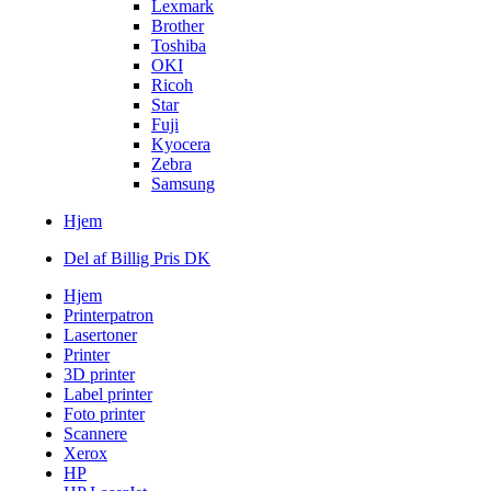
Lexmark
Brother
Toshiba
OKI
Ricoh
Star
Fuji
Kyocera
Zebra
Samsung
Hjem
Del af Billig Pris DK
Hjem
Printerpatron
Lasertoner
Printer
3D printer
Label printer
Foto printer
Scannere
Xerox
HP