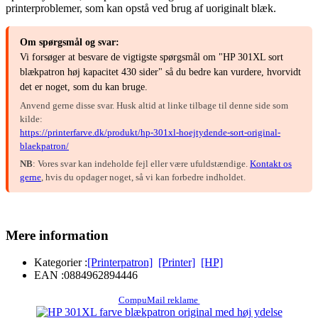
printerproblemer, som kan opstå ved brug af uoriginalt blæk.
Om spørgsmål og svar:
Vi forsøger at besvare de vigtigste spørgsmål om "HP 301XL sort
blækpatron høj kapacitet 430 sider" så du bedre kan vurdere, hvorvidt
det er noget, som du kan bruge.
Anvend gerne disse svar. Husk altid at linke tilbage til denne side som
kilde:
https://printerfarve.dk/produkt/hp-301xl-hoejtydende-sort-original-
blaekpatron/
NB
: Vores svar kan indeholde fejl eller være ufuldstændige.
Kontakt os
gerne
, hvis du opdager noget, så vi kan forbedre indholdet.
Mere information
Kategorier :
[Printerpatron]
[Printer]
[HP]
EAN :
0884962894446
CompuMail reklame