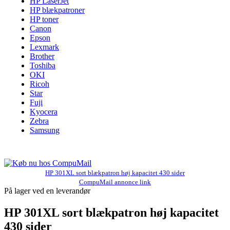
HP LaserJet
HP blækpatroner
HP toner
Canon
Epson
Lexmark
Brother
Toshiba
OKI
Ricoh
Star
Fuji
Kyocera
Zebra
Samsung
HP 301XL sort blækpatron høj kapacitet 430 sider
CompuMail annonce link
På lager ved en leverandør
HP 301XL sort blækpatron høj kapacitet
430 sider