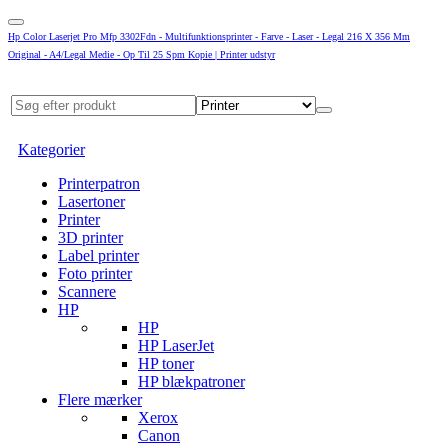
Hp Color Laserjet Pro Mfp 3302Fdn - Multifunktionsprinter - Farve - Laser - Legal 216 X 356 Mm
Original - A4/Legal Medie - Op Til 25 Spm Kopie | Printer udstyr
Kategorier
Printerpatron
Lasertoner
Printer
3D printer
Label printer
Foto printer
Scannere
HP
HP
HP LaserJet
HP toner
HP blækpatroner
Flere mærker
Xerox
Canon