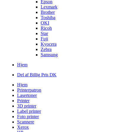
Epson
Lexmark
Brother
Toshiba
OKI
Ricoh
Star
Fuji
Kyocera
Zebra
Samsung
Hjem
Del af Billig Pris DK
Hjem
Printerpatron
Lasertoner
Printer
3D printer
Label printer
Foto printer
Scannere
Xerox