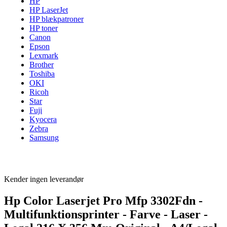
HP
HP LaserJet
HP blækpatroner
HP toner
Canon
Epson
Lexmark
Brother
Toshiba
OKI
Ricoh
Star
Fuji
Kyocera
Zebra
Samsung
Kender ingen leverandør
Hp Color Laserjet Pro Mfp 3302Fdn -
Multifunktionsprinter - Farve - Laser -