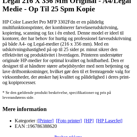
Legal 216 X 356 Mm Original - A4/Legal
Medie - Op Til 25 Spm Kopie
HP Color LaserJet Pro MFP 3302Fdn er en pålidelig
multifunktionsprinter, der kombinerer farvelaserudskrivning,
kopiering, scanning og fax i én enhed. Denne model er ideel til
kontorer, der har behov for hurtig og professionel farveudskrivning
på både A4- og Legal-medier (216 x 356 mm). Med en
udskrivningshastighed på op til 25 sider pr. minut sikrer den
effektivitet og produktivitet i hverdagen. Printeren understøtter
originale HP-medier for optimal kvalitet og holdbarhed. Den er
designet til at håndtere større arbejdsbyrder med nem betjening og
lave driftsomkostninger, hvilket gør den til et fremragende valg for
virksomheder, der ønsker høj kvalitet og pålidelighed i deres print-
og kopiprocesser.
* Se den gældende produkt beskrivelse, specifikationer og pris på
leverandørens side.
Mere information
Kategorier :
[Printer]
[Foto printer]
[HP]
[HP LaserJet]
EAN :
196786388620
Proshop reklame