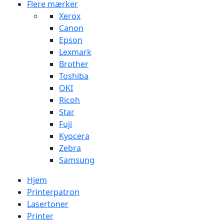
Flere mærker
Xerox
Canon
Epson
Lexmark
Brother
Toshiba
OKI
Ricoh
Star
Fuji
Kyocera
Zebra
Samsung
Hjem
Printerpatron
Lasertoner
Printer