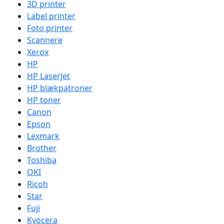
3D printer
Label printer
Foto printer
Scannere
Xerox
HP
HP LaserJet
HP blækpatroner
HP toner
Canon
Epson
Lexmark
Brother
Toshiba
OKI
Ricoh
Star
Fuji
Kyocera