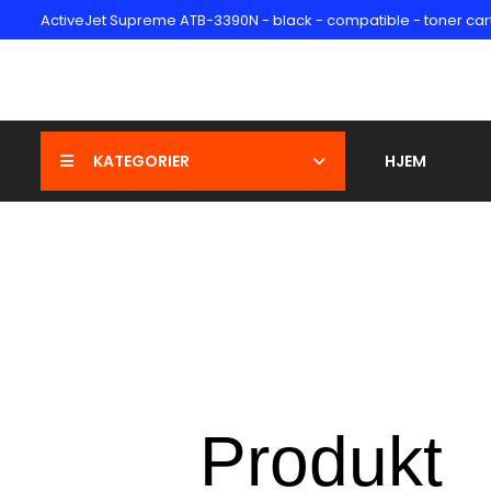
ActiveJet Supreme ATB-3390N - black - compatible - toner cartrid
KATEGORIER
HJEM