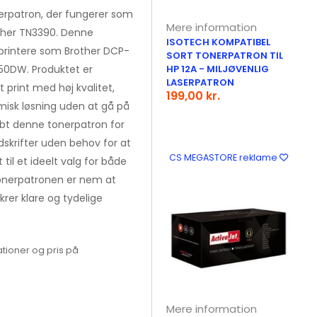
erpatron, der fungerer som
Mere information
rother TN3390. Denne
ISOTECH KOMPATIBEL
i printere som Brother DCP-
SORT TONERPATRON TIL
0DW. Produktet er
HP 12A - MILJØVENLIG
LASERPATRON
t print med høj kvalitet,
199,00 kr.
isk løsning uden at gå på
bt denne tonerpatron for
dskrifter uden behov for at
CS MEGASTORE reklame
 til et ideelt valg for både
onerpatronen er nem at
ikrer klare og tydelige
tioner og pris på
Mere information