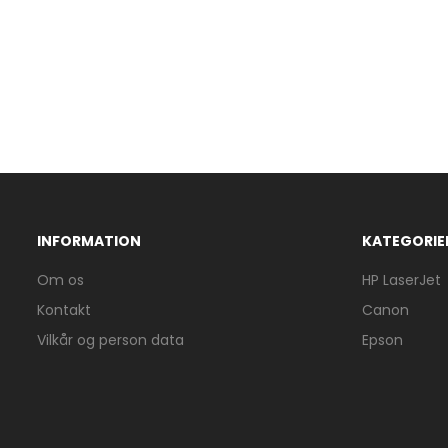
INFORMATION
KATEGORIE
Om os
HP LaserJet
Kontakt
Canon
Vilkår og person data
Epson