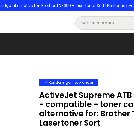
ge alternative for: Brother TN3390 - Lasertoner Sort | Printer udstyr
Kender ingen leverandør
ActiveJet Supreme ATB
- compatible - toner ca
alternative for: Brother
Lasertoner Sort