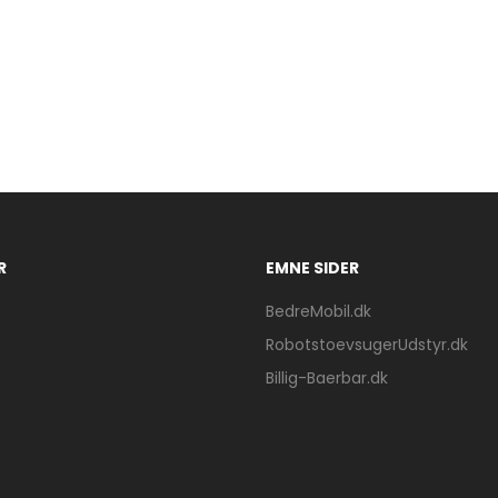
R
EMNE SIDER
BedreMobil.dk
RobotstoevsugerUdstyr.dk
Billig-Baerbar.dk