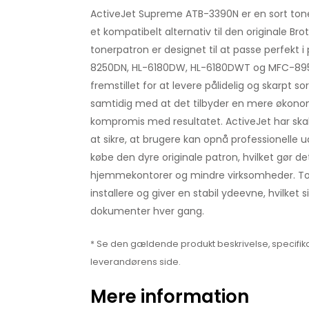
ActiveJet Supreme ATB-3390N er en sort ton
et kompatibelt alternativ til den originale B
tonerpatron er designet til at passe perfekt 
8250DN, HL-6180DW, HL-6180DWT og MFC-895
fremstillet for at levere pålidelig og skarpt sor
samtidig med at det tilbyder en mere økonom
kompromis med resultatet. ActiveJet har ska
at sikre, at brugere kan opnå professionelle u
købe den dyre originale patron, hvilket gør det
hjemmekontorer og mindre virksomheder. T
installere og giver en stabil ydeevne, hvilket s
dokumenter hver gang.
* Se den gældende produkt beskrivelse, specifika
leverandørens side.
Mere information