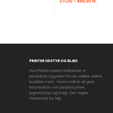
371,00 - 469,00 kr.
PRINTER UDSTYR OG BLÆK
Hos Printer udstyr indhenter vi
produkter og priser fra en række online
butikker med . Vores mål er at give
information om bedste priser,
lagterstaus og fragt. Der tages
forbehold for fejl.