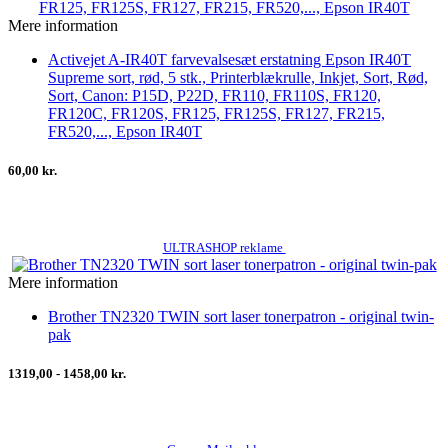
Mere information
Activejet A-IR40T farvevalsesæt erstatning Epson IR40T
Supreme sort, rød, 5 stk., Printerblækrulle, Inkjet, Sort, Rød,
Sort, Canon: P15D, P22D, FR110, FR110S, FR120,
FR120C, FR120S, FR125, FR125S, FR127, FR215,
FR520,..., Epson IR40T
60,00 kr.
ULTRASHOP reklame
Mere information
Brother TN2320 TWIN sort laser tonerpatron - original twin-
pak
1319,00 - 1458,00 kr.