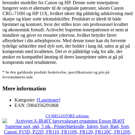
herunder modeller fra Canon og HP. Denne sorte tonerpatron
fungerer som et alternativ til de originale patroner, såsom Canon
CRG-710H og HP 11X, hvilket sikrer dig pålidelig udskrivning med
skarpe og klare sorte tekstudskrifter. Produktet er ideelt til både
hjemmet og kontoret, hvor der stilles krav om professionel kvalitet
og økonomisk fornuft. ActiveJet Supreme-tonerpatronen er nem at
installere og giver en ensartet ydeevne, hvilket betyder færre
afbrydelser i din arbejdsproces. Med denne toner kan du forvente
tydelige udskrifter med dyb sort, der holder i lang tid, uden at gå på
kompromis med kvaliteten. Det er et pålideligt valg for alle, der
ønsker en kompatibel løsning til deres laserprinter uden at gå på
kompromis med resultaterne.
* Se den gældende produkt beskrivelse, specifikationer og pris på
leverandørens side.
Mere information
Kategorier :
[Lasertoner]
EAN :
5904356291868
CS MEGASTORE reklame