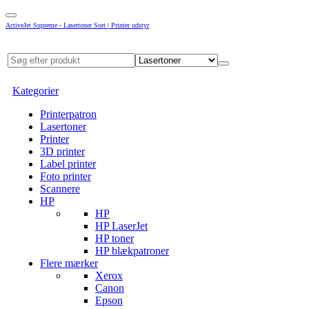
ActiveJet Supreme - Lasertoner Sort | Printer udstyr
Kategorier
Printerpatron
Lasertoner
Printer
3D printer
Label printer
Foto printer
Scannere
HP
HP
HP LaserJet
HP toner
HP blækpatroner
Flere mærker
Xerox
Canon
Epson