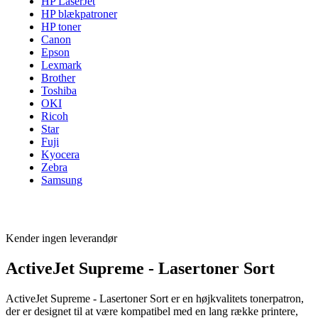
HP LaserJet
HP blækpatroner
HP toner
Canon
Epson
Lexmark
Brother
Toshiba
OKI
Ricoh
Star
Fuji
Kyocera
Zebra
Samsung
Kender ingen leverandør
ActiveJet Supreme - Lasertoner Sort
ActiveJet Supreme - Lasertoner Sort er en højkvalitets tonerpatron,
der er designet til at være kompatibel med en lang række printere,