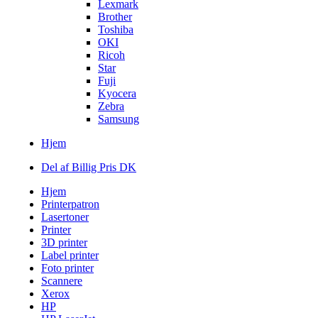
Lexmark
Brother
Toshiba
OKI
Ricoh
Star
Fuji
Kyocera
Zebra
Samsung
Hjem
Del af Billig Pris DK
Hjem
Printerpatron
Lasertoner
Printer
3D printer
Label printer
Foto printer
Scannere
Xerox
HP