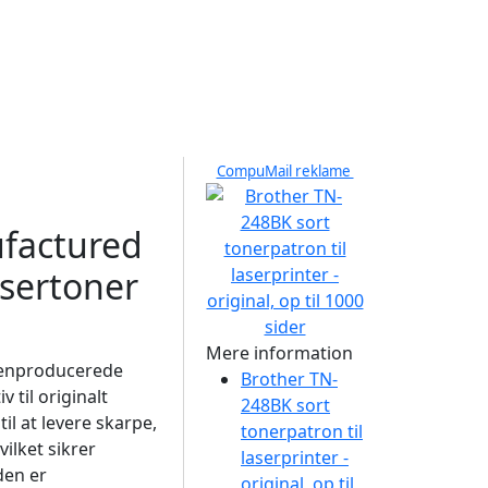
CompuMail reklame
ufactured
asertoner
Mere information
genproducerede
Brother TN-
v til originalt
248BK sort
til at levere skarpe,
tonerpatron til
vilket sikrer
laserprinter -
den er
original, op til