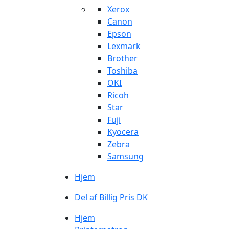
Xerox
Canon
Epson
Lexmark
Brother
Toshiba
OKI
Ricoh
Star
Fuji
Kyocera
Zebra
Samsung
Hjem
Del af Billig Pris DK
Hjem