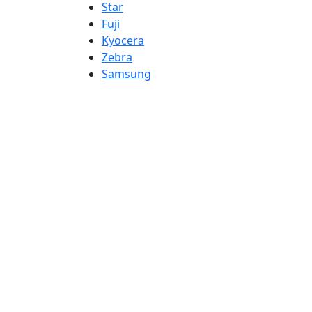
Star
Fuji
Kyocera
Zebra
Samsung