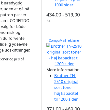
e bæredygtig
1000 sider
r, uden at gå på
434,00 - 519,00
rpatron passer
kr.
1 samt COREFIDO
t valg for både
konomisk og
n du forvente
CompuMail reklame
lidelig ydeevne,
ge udskiftninger.
ioner og pris på
Mere information
Brother TN-
2510 original
sort toner -
høj kapacitet
til 1200 sider
371,00 - 469,00