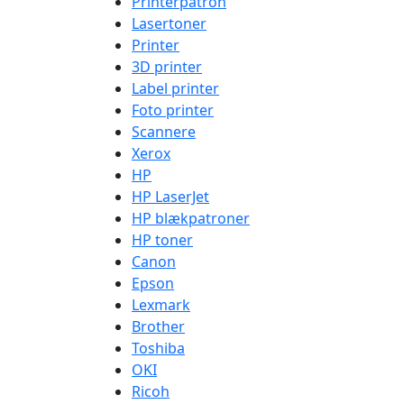
Printerpatron
Lasertoner
Printer
3D printer
Label printer
Foto printer
Scannere
Xerox
HP
HP LaserJet
HP blækpatroner
HP toner
Canon
Epson
Lexmark
Brother
Toshiba
OKI
Ricoh