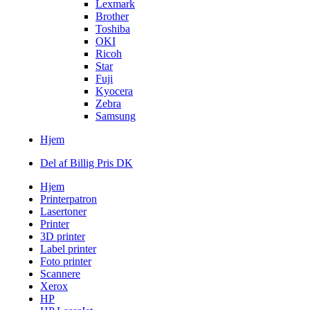
Lexmark
Brother
Toshiba
OKI
Ricoh
Star
Fuji
Kyocera
Zebra
Samsung
Hjem
Del af Billig Pris DK
Hjem
Printerpatron
Lasertoner
Printer
3D printer
Label printer
Foto printer
Scannere
Xerox
HP