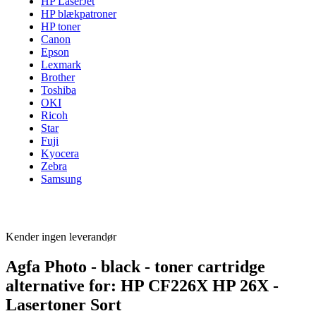
HP LaserJet
HP blækpatroner
HP toner
Canon
Epson
Lexmark
Brother
Toshiba
OKI
Ricoh
Star
Fuji
Kyocera
Zebra
Samsung
Kender ingen leverandør
Agfa Photo - black - toner cartridge
alternative for: HP CF226X HP 26X -
Lasertoner Sort