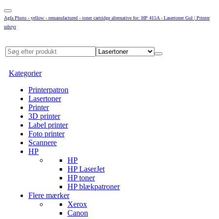
Agfa Photo - yellow - remanufactured - toner cartridge alternative for: HP 415A - Lasertoner Gul | Printer
udstyr
Kategorier
Printerpatron
Lasertoner
Printer
3D printer
Label printer
Foto printer
Scannere
HP
HP
HP LaserJet
HP toner
HP blækpatroner
Flere mærker
Xerox
Canon