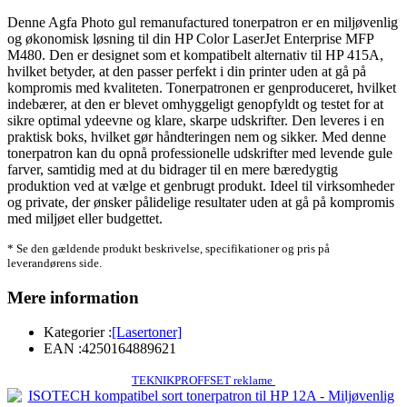
Denne Agfa Photo gul remanufactured tonerpatron er en miljøvenlig
og økonomisk løsning til din HP Color LaserJet Enterprise MFP
M480. Den er designet som et kompatibelt alternativ til HP 415A,
hvilket betyder, at den passer perfekt i din printer uden at gå på
kompromis med kvaliteten. Tonerpatronen er genproduceret, hvilket
indebærer, at den er blevet omhyggeligt genopfyldt og testet for at
sikre optimal ydeevne og klare, skarpe udskrifter. Den leveres i en
praktisk boks, hvilket gør håndteringen nem og sikker. Med denne
tonerpatron kan du opnå professionelle udskrifter med levende gule
farver, samtidig med at du bidrager til en mere bæredygtig
produktion ved at vælge et genbrugt produkt. Ideel til virksomheder
og private, der ønsker pålidelige resultater uden at gå på kompromis
med miljøet eller budgettet.
* Se den gældende produkt beskrivelse, specifikationer og pris på
leverandørens side.
Mere information
Kategorier :
[Lasertoner]
EAN :
4250164889621
TEKNIKPROFFSET reklame