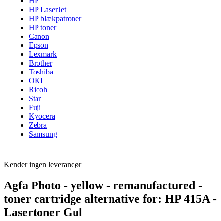
HP
HP LaserJet
HP blækpatroner
HP toner
Canon
Epson
Lexmark
Brother
Toshiba
OKI
Ricoh
Star
Fuji
Kyocera
Zebra
Samsung
Kender ingen leverandør
Agfa Photo - yellow - remanufactured -
toner cartridge alternative for: HP 415A -
Lasertoner Gul