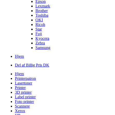
Epson
Lexmark
Brother
Toshiba
OKI
Ricoh
Star
Fuji
Kyocera
Zebra
Samsung
Hjem
Del af Billig Pris DK
Hjem
Printerpatron
Lasertoner
Printer
3D printer
Label printer
Foto printer
Scannere
Xerox