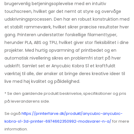
brugervenlig betjeningsoplevelse med en intuitiv
touchscreen, hvilket gør det nemt at styre og overvåge
udskrivningsprocessen. Den har en robust konstruktion med
et stabilt rammeværk, hvilket sikrer præcise resultater hver
gang. Printeren understøtter forskellige filamenttyper,
herunder PLA, ABS og TPU, hvilket giver stor fleksibilitet i dine
projekter. Med hurtig opvarmning af printbedet og en
automatisk nivellering sikres en problemfri start på hver
udskrift. Samlet set er Anycubic Kobra S1 et kraftfuldt
værktøj til alle, der ønsker at bringe deres kreative ideer til
live med høj kvalitet og pålidelighed.
* Se den gældende produkt beskrivelse, specifikationer og pris
på leverandørens side.
Se også
https://printerfarve.dk/produkt/anycubic-anycubic-
kobra-s1-3d-printer-6974662350992-modsvarer-n-a/
for mere
information.