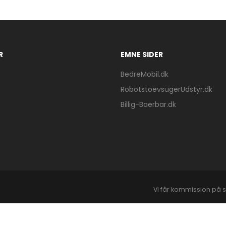
R
EMNE SIDER
BedreMobil.dk
RobotstoevsugerUdstyr.dk
Billig-Baerbar.dk
Vi får kommission på s