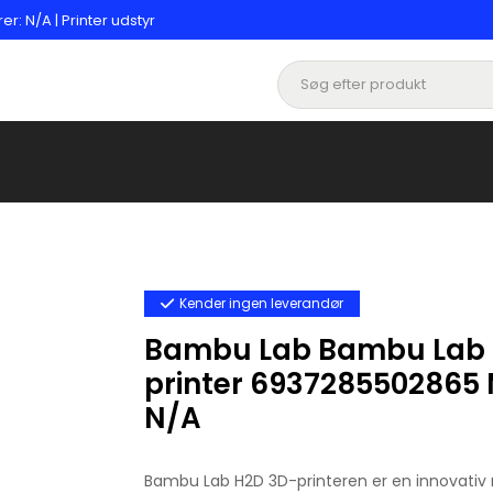
 N/A | Printer udstyr
Kender ingen leverandør
Bambu Lab Bambu Lab 
printer 6937285502865
N/A
Bambu Lab H2D 3D-printeren er en innovativ m