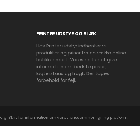
PRINTER UDSTYR OG BLÆK
Hos Printer udstyr indhenter vi
produkter og priser fra en række online
butikker med . Vores mål er at give
information om bedste priser,
lagterstaus og fragt. Der tages
forbehold for fejl.
alg. Skriv for information om vores prissammenligning platform.