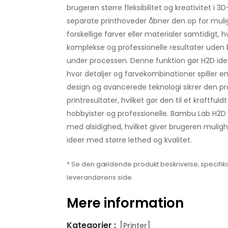
brugeren større fleksibilitet og kreativitet i 
separate printhoveder åbner den op for muli
forskellige farver eller materialer samtidigt, 
komplekse og professionelle resultater uden b
under processen. Denne funktion gør H2D idee
hvor detaljer og farvekombinationer spiller en 
design og avancerede teknologi sikrer den pr
printresultater, hvilket gør den til et kraftful
hobbyister og professionelle. Bambu Lab H2D 
med alsidighed, hvilket giver brugeren mulighe
ideer med større lethed og kvalitet.
* Se den gældende produkt beskrivelse, specifika
leverandørens side.
Mere information
Kategorier :
[Printer]