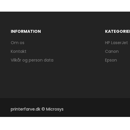
INFORMATION
KATEGORIE
Om os
HP LaserJet
Kontakt
Canon
Vilkår og person data
Epson
printerfarve.dk © Microsys