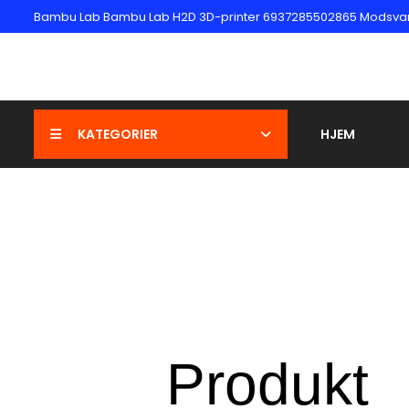
Bambu Lab Bambu Lab H2D 3D-printer 6937285502865 Modsvarer:
KATEGORIER
HJEM