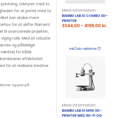
3D-printning. Udstyret med to
Mere information
gheden for at printe med to
BAMBU LAB A1 COMBO 3D-
hvilket kan skabe mere
PRINTER
ehov for at skifte filament
3344,00 - 4199,00 kr.
l til avancerede projekter,
vigtig rolle. Med sit robuste
æcise og pålidelige
inkClub reklame
dt værktøj for både
kombinerer effektivitet
d for at realisere kreative
tioner og pris på
Mere information
BAMBU LAB A1 MINI 3D-
PRINTER MED WI-FI OG