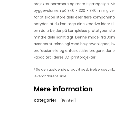
projekter nemmere og mere tilgængelige. M
byggevolumen på 340 × 320 × 340 mm giver 
for at skabe store dele eller flere komponen
betyder, at du kan tage dine kreative ideer t
om du arbejder på komplekse prototyper, størr
mindre dele samtidigt. Denne model fra Ba
avanceret teknologi med brugervenlighed, hvil
professionelle og entusiastiske brugere, der 
kapacitet i deres 3D-printprojekter.
* Se den gældende produkt beskrivelse, specifika
leverandørens side.
Mere information
Kategorier :
[Printer]