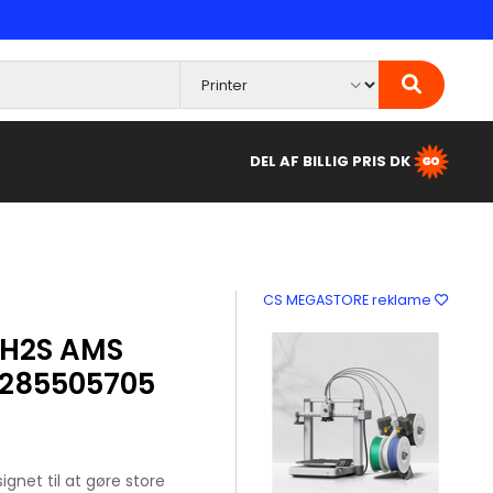
DEL AF BILLIG PRIS DK
CS MEGASTORE reklame
 H2S AMS
7285505705
net til at gøre store