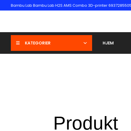
Bambu Lab Bambu Lab H2S AMS Combo 3D-printer 6937285505705
KATEGORIER
HJEM