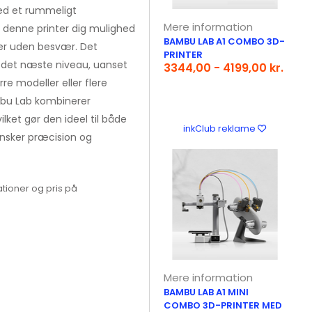
ed et rummeligt
Mere information
denne printer dig mulighed
BAMBU LAB A1 COMBO 3D-
ter uden besvær. Det
PRINTER
il det næste niveau, uanset
3344,00 - 4199,00 kr.
e modeller eller flere
mbu Lab kombinerer
ket gør den ideel til både
inkClub reklame
ønsker præcision og
tioner og pris på
Mere information
BAMBU LAB A1 MINI
COMBO 3D-PRINTER MED