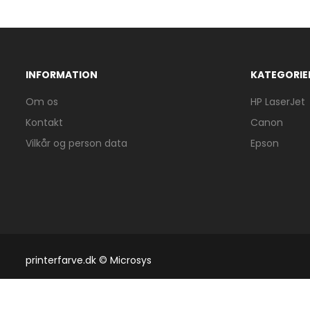
INFORMATION
KATEGORIE
Om os
HP LaserJet
Kontakt
Canon
Vilkår og person data
Epson
printerfarve.dk © Microsys