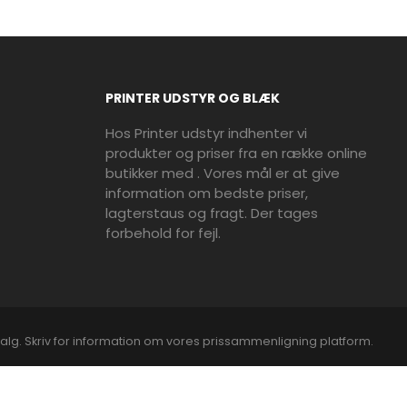
PRINTER UDSTYR OG BLÆK
Hos Printer udstyr indhenter vi
produkter og priser fra en række online
butikker med . Vores mål er at give
information om bedste priser,
lagterstaus og fragt. Der tages
forbehold for fejl.
alg. Skriv for information om vores prissammenligning platform.