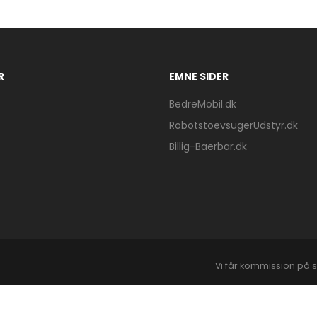
R
EMNE SIDER
BedreMobil.dk
RobotstoevsugerUdstyr.dk
Billig-Baerbar.dk
Vi får kommission på s