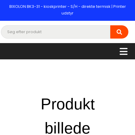
BIXOLON BK3-31 - kioskprinter - S/H - direkte termisk | Printer
udstyr