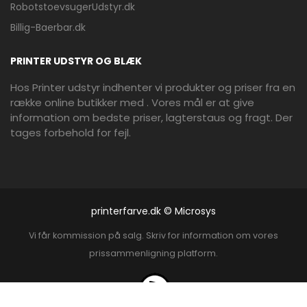
RobotstoevsugerUdstyr.dk
Billig-Baerbar.dk
PRINTER UDSTYR OG BLÆK
Hos Printer udstyr indhenter vi produkter og priser fra en
række online butikker med . Vores mål er at give
information om bedste priser, lagterstaus og fragt. Der
tages forbehold for fejl.
printerfarve.dk © Microsys
Vi får kommission på salg. Skriv for information om vores
prissammenligning platform.