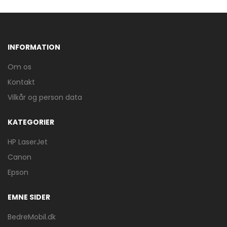
INFORMATION
Om os
Kontakt
Vilkår og person data
KATEGORIER
HP LaserJet
Canon
Epson
EMNE SIDER
BedreMobil.dk