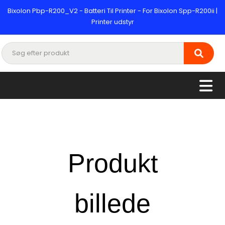
Bixolon Pbp-R200_V2 - Batteri Til Printer - For Bixolon Spp-R200ii |
Printer udstyr