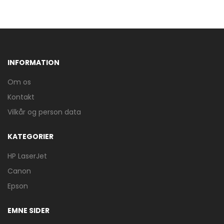
INFORMATION
Om os
Kontakt
Vilkår og person data
KATEGORIER
HP LaserJet
Canon
Epson
EMNE SIDER