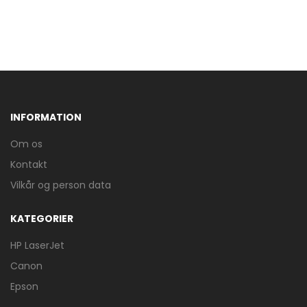
INFORMATION
Om os
Kontakt
Vilkår og person data
KATEGORIER
HP LaserJet
Canon
Epson