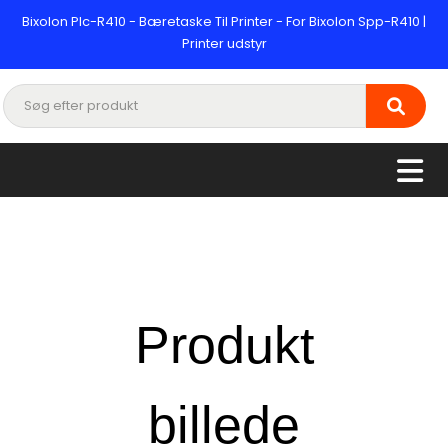
Bixolon Plc-R410 - Bæretaske Til Printer - For Bixolon Spp-R410 |
Printer udstyr