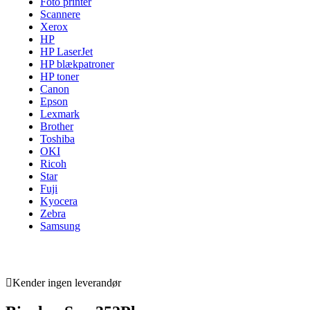
Foto printer
Scannere
Xerox
HP
HP LaserJet
HP blækpatroner
HP toner
Canon
Epson
Lexmark
Brother
Toshiba
OKI
Ricoh
Star
Fuji
Kyocera
Zebra
Samsung
Kender ingen leverandør