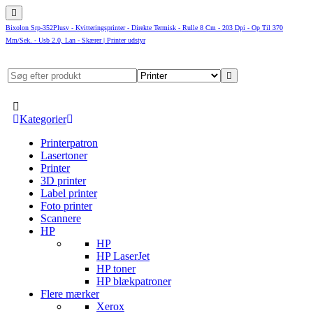
Bixolon Srp-352Plusv - Kvitteringsprinter - Direkte Termisk - Rulle 8 Cm - 203 Dpi - Op Til 370
Mm/Sek. - Usb 2.0, Lan - Skærer | Printer udstyr
Kategorier
Printerpatron
Lasertoner
Printer
3D printer
Label printer
Foto printer
Scannere
HP
HP
HP LaserJet
HP toner
HP blækpatroner
Flere mærker
Xerox