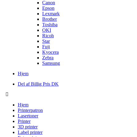
Canon
Epson
Lexmark
Brother
Toshiba
OKI
Ricoh
Star
Fuji
Kyocera
Zebra
Samsung
Hjem
Del af Billig Pris DK
Hjem
Printerpatron
Lasertoner
Printer
3D printer
Label printer