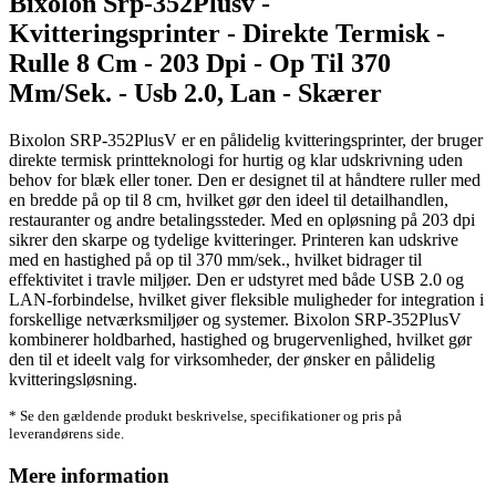
Bixolon Srp-352Plusv -
Kvitteringsprinter - Direkte Termisk -
Rulle 8 Cm - 203 Dpi - Op Til 370
Mm/Sek. - Usb 2.0, Lan - Skærer
Bixolon SRP-352PlusV er en pålidelig kvitteringsprinter, der bruger
direkte termisk printteknologi for hurtig og klar udskrivning uden
behov for blæk eller toner. Den er designet til at håndtere ruller med
en bredde på op til 8 cm, hvilket gør den ideel til detailhandlen,
restauranter og andre betalingssteder. Med en opløsning på 203 dpi
sikrer den skarpe og tydelige kvitteringer. Printeren kan udskrive
med en hastighed på op til 370 mm/sek., hvilket bidrager til
effektivitet i travle miljøer. Den er udstyret med både USB 2.0 og
LAN-forbindelse, hvilket giver fleksible muligheder for integration i
forskellige netværksmiljøer og systemer. Bixolon SRP-352PlusV
kombinerer holdbarhed, hastighed og brugervenlighed, hvilket gør
den til et ideelt valg for virksomheder, der ønsker en pålidelig
kvitteringsløsning.
* Se den gældende produkt beskrivelse, specifikationer og pris på
leverandørens side.
Mere information