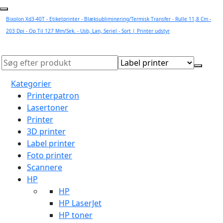
Bixolon Xd3-40T - Etiketprinter - Blæksubliminering/Termisk Transfer - Rulle 11,8 Cm -
203 Dpi - Op Til 127 Mm/Sek. - Usb, Lan, Seriel - Sort | Printer udstyr
Kategorier
Printerpatron
Lasertoner
Printer
3D printer
Label printer
Foto printer
Scannere
HP
HP
HP LaserJet
HP toner