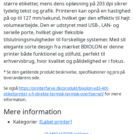
større etiketter, mens dens opløsning på 203 dpi sikrer
tydelig tekst og grafik. Printeren kan opnå en hastighed
på op til 127 mm/sekund, hvilket gør den effektiv til højt
volumearbejde. Den er udstyret med USB-, LAN- og
serielle porte, hvilket giver fleksible
tilslutningsmuligheder til forskellige systemer. Med sit
elegante sorte design fra mærket BIXOLON er denne
printer både funktionel og stilfuld, perfekt til
erhvervsbrug, hvor kvalitet og pålidelighed er i fokus.
* Se den gældende produkt beskrivelse, specifikationer og pris på
leverandørens side.
Se også
https://printerfarve.dk/produkt/bixolon-xd3-40t-
etiketprinter-s-h-direkte-termisk-termisk-overfoersel/
for mere
information.
Mere information
Kategorier :
[Label printer]