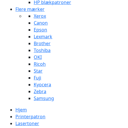
HP blækpatroner
Flere mærker
Xerox
Canon
Epson
Lexmark
Brother
Toshiba
OKI
Ricoh
Star
Fuji
Kyocera
Zebra
Samsung
Hjem
Printerpatron
Lasertoner