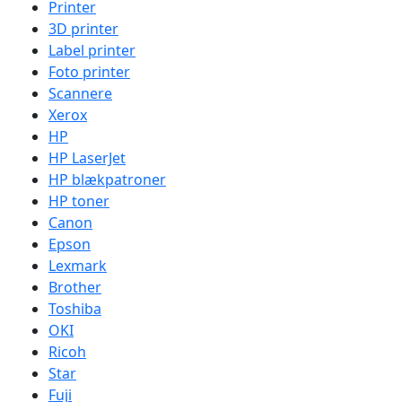
Printer
3D printer
Label printer
Foto printer
Scannere
Xerox
HP
HP LaserJet
HP blækpatroner
HP toner
Canon
Epson
Lexmark
Brother
Toshiba
OKI
Ricoh
Star
Fuji