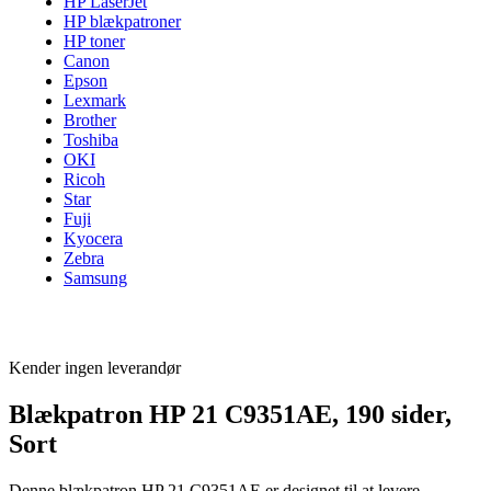
HP LaserJet
HP blækpatroner
HP toner
Canon
Epson
Lexmark
Brother
Toshiba
OKI
Ricoh
Star
Fuji
Kyocera
Zebra
Samsung
Kender ingen leverandør
Blækpatron HP 21 C9351AE, 190 sider,
Sort
Denne blækpatron HP 21 C9351AE er designet til at levere