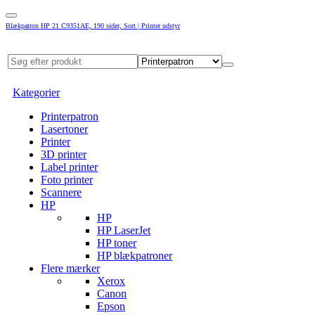
Blækpatron HP 21 C9351AE, 190 sider, Sort | Printer udstyr
Kategorier
Printerpatron
Lasertoner
Printer
3D printer
Label printer
Foto printer
Scannere
HP
HP
HP LaserJet
HP toner
HP blækpatroner
Flere mærker
Xerox
Canon
Epson