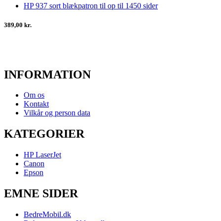
HP 937 sort blækpatron til op til 1450 sider
389,00 kr.
INFORMATION
Om os
Kontakt
Vilkår og person data
KATEGORIER
HP LaserJet
Canon
Epson
EMNE SIDER
BedreMobil.dk