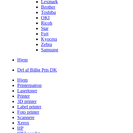
Lexmark
Brother
Toshiba
OKI
Ricoh
Star
Fuji
Kyocera
Zebra
Samsung
Hjem
Del af Billig Pris DK
Hjem
Printerpatron
Lasertoner
Printer
3D printer
Label printer
Foto printer
Scannere
Xerox
HP