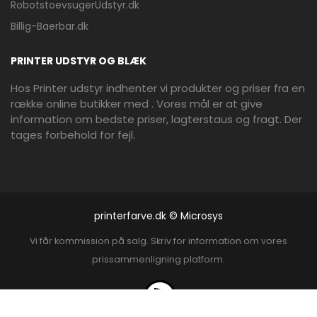
RobotstoevsugerUdstyr.dk
Billig-Baerbar.dk
PRINTER UDSTYR OG BLÆK
Hos Printer udstyr indhenter vi produkter og priser fra en
række online butikker med . Vores mål er at give
information om bedste priser, lagterstaus og fragt. Der
tages forbehold for fejl.
printerfarve.dk © Microsys
Vi får kommission på salg. Skriv for information om vores
prissammenligning platform.