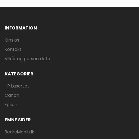
INFORMATION
Om os
Kontakt
Vilkår og person data
KATEGORIER
HP LaserJet
Canon
Epson
EMNE SIDER
BedreMobil.dk