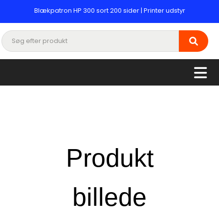
Blækpatron HP 300 sort 200 sider | Printer udstyr