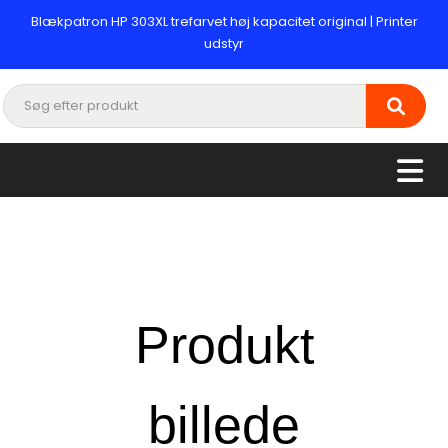
Blækpatron HP 303XL trefarvet høj kapacitet original | Printer
udstyr