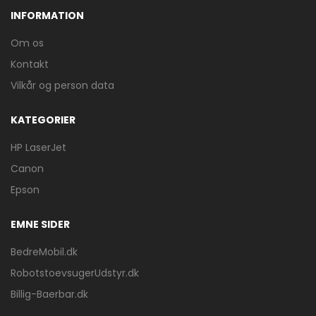
INFORMATION
Om os
Kontakt
Vilkår og person data
KATEGORIER
HP LaserJet
Canon
Epson
EMNE SIDER
BedreMobil.dk
RobotstoevsugerUdstyr.dk
Billig-Baerbar.dk