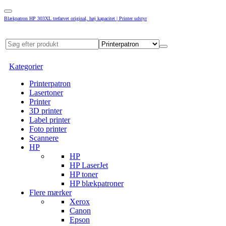
Blækpatron HP 303XL trefarvet original, høj kapacitet | Printer udstyr
Kategorier
Printerpatron
Lasertoner
Printer
3D printer
Label printer
Foto printer
Scannere
HP
HP
HP LaserJet
HP toner
HP blækpatroner
Flere mærker
Xerox
Canon
Epson