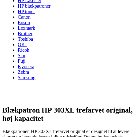
HP LaserJet
HP blækpatroner
HP toner
Canon
Epson
Lexmark
Brother
Toshiba
OKI
Ricoh
Star
Fuji
Kyocera
Zebra
Samsung
Blækpatron HP 303XL trefarvet original,
høj kapacitet
Blækpatronen HP 303XL trefarvet original er designet til at levere
skarpe og levende farver i dine udskrifter. Denne højkapacitets