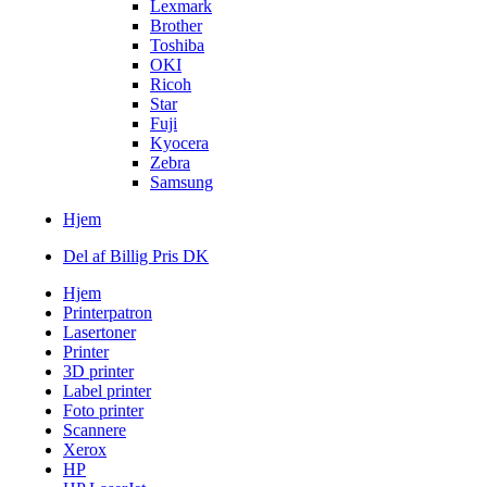
Lexmark
Brother
Toshiba
OKI
Ricoh
Star
Fuji
Kyocera
Zebra
Samsung
Hjem
Del af Billig Pris DK
Hjem
Printerpatron
Lasertoner
Printer
3D printer
Label printer
Foto printer
Scannere
Xerox
HP