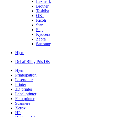
Lexmark
Brother
Toshiba
OKI
Ricoh
Star
Fuji
Kyocera
Zebra
Samsung
Hjem
Del af Billig Pris DK
Hjem
Printerpatron
Lasertoner
Printer
3D printer
Label printer
Foto printer
Scannere
Xerox
HP