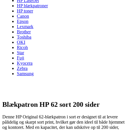
HP LaserJet
HP blækpatroner
HP toner
Canon
Epson
Lexmark
Brother
Toshiba
OKI
Ricoh
Star
Fuji
Kyocera
Zebra
Samsung
Blækpatron HP 62 sort 200 sider
Denne HP Original 62-blækpatron i sort er designet til at levere
pålidelig og skarpt sort print, hvilket gør den ideel til både hjemmet
og kontoret. Med en kapacitet, der kan udskrive op til 200 sider,