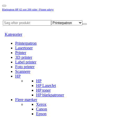
Blækpatron HP 62 sort 200 sider | Printer udstyr
Kategorier
Printerpatron
Lasertoner
Printer
3D printer
Label printer
Foto printer
Scannere
HP
HP
HP LaserJet
HP toner
HP blækpatroner
Flere mærker
Xerox
Canon
Epson