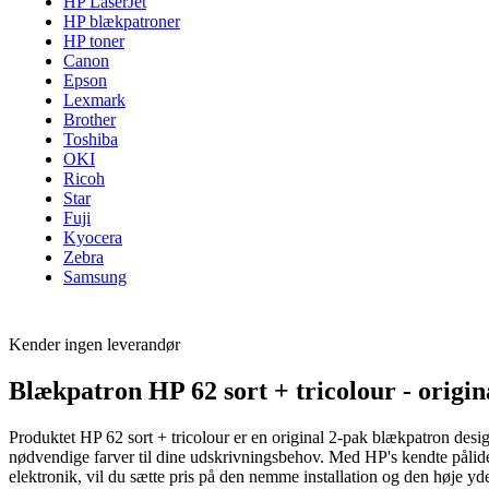
HP LaserJet
HP blækpatroner
HP toner
Canon
Epson
Lexmark
Brother
Toshiba
OKI
Ricoh
Star
Fuji
Kyocera
Zebra
Samsung
Kender ingen leverandør
Blækpatron HP 62 sort + tricolour - origin
Produktet HP 62 sort + tricolour er en original 2-pak blækpatron designe
nødvendige farver til dine udskrivningsbehov. Med HP's kendte pålidel
elektronik, vil du sætte pris på den nemme installation og den høje y