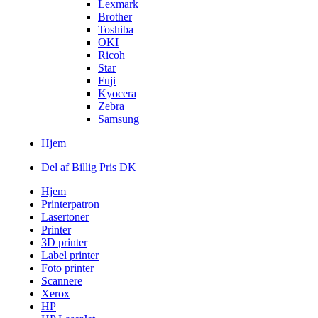
Lexmark
Brother
Toshiba
OKI
Ricoh
Star
Fuji
Kyocera
Zebra
Samsung
Hjem
Del af Billig Pris DK
Hjem
Printerpatron
Lasertoner
Printer
3D printer
Label printer
Foto printer
Scannere
Xerox
HP