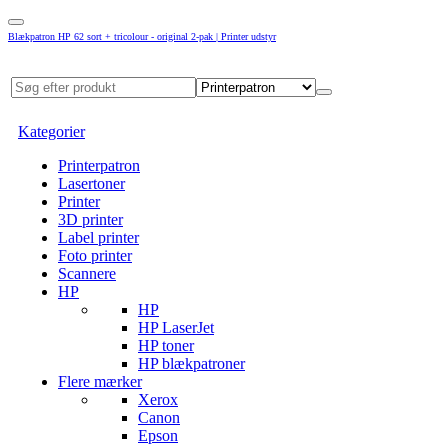
Blækpatron HP 62 sort + tricolour - original 2-pak | Printer udstyr
Kategorier
Printerpatron
Lasertoner
Printer
3D printer
Label printer
Foto printer
Scannere
HP
HP
HP LaserJet
HP toner
HP blækpatroner
Flere mærker
Xerox
Canon
Epson