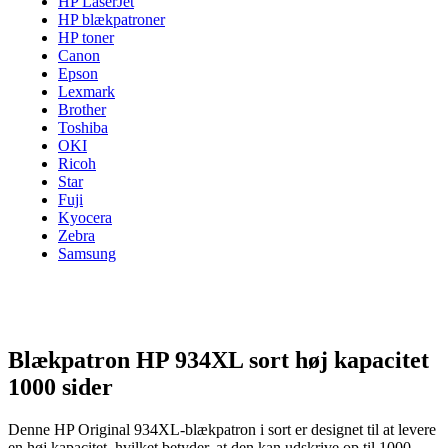
HP LaserJet
HP blækpatroner
HP toner
Canon
Epson
Lexmark
Brother
Toshiba
OKI
Ricoh
Star
Fuji
Kyocera
Zebra
Samsung
Blækpatron HP 934XL sort høj kapacitet
1000 sider
Denne HP Original 934XL-blækpatron i sort er designet til at levere
en høj kapacitet, hvilket betyder, at den kan udskrive op til 1000