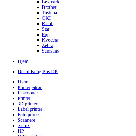
Lexmark
Brother
Toshiba
OKI
Ricoh
Star
Fuji
Kyocera
Zebra
Samsung
Hjem
Del af Billig Pris DK
Hjem
Printerpatron
Lasertoner
Printer
3D printer
Label printer
Foto printer
Scannere
Xerox
HP