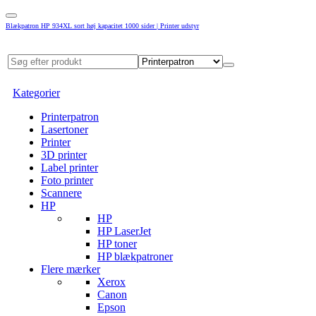
Blækpatron HP 934XL sort høj kapacitet 1000 sider | Printer udstyr
Kategorier
Printerpatron
Lasertoner
Printer
3D printer
Label printer
Foto printer
Scannere
HP
HP
HP LaserJet
HP toner
HP blækpatroner
Flere mærker
Xerox
Canon
Epson