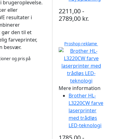
ri brugeroplevelse.
er eller
2211,00 -
E resultater i
2789,00 kr.
ombinerer
gør den til et
lig farveprinter,
Proshop reklame
n besvær.
ioner og pris på
Mere information
Brother HL-
L3220CW farve
laserprinter
med trådløs
LED-teknologi
1785,00 -