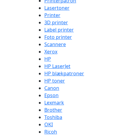
Printerpatron
Lasertoner
Printer
3D printer
Label printer
Foto printer
Scannere
Xerox
HP
HP LaserJet
HP blækpatroner
HP toner
Canon
Epson
Lexmark
Brother
Toshiba
OKI
Ricoh