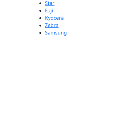
Star
Fuji
Kyocera
Zebra
Samsung