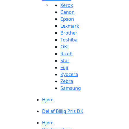
Xerox
Canon
Epson
Lexmark
Brother
Toshiba
OKI
Ricoh
Star
Fuji
Kyocera
Zebra
Samsung
Hjem
Del af Billig Pris DK
Hjem