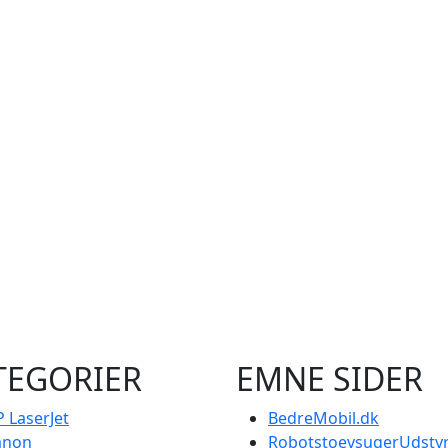
TEGORIER
EMNE SIDER
 LaserJet
BedreMobil.dk
anon
RobotstoevsugerUdstyr