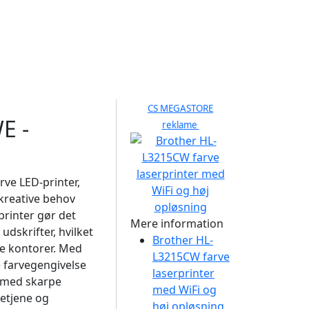
CS MEGASTORE
E -
reklame
ve LED-printer,
kreative behov
printer gør det
Mere information
udskrifter, hvilket
Brother HL-
re kontorer. Med
L3215CW farve
 farvegengivelse
laserprinter
e med skarpe
med WiFi og
betjene og
høj opløsning