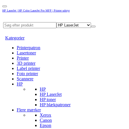
HP LaserJet | HP Color LaserJet Pro MFP | Printer udstyr
Kategorier
Printerpatron
Lasertoner
Printer
3D printer
Label printer
Foto printer
Scannere
HP
HP
HP LaserJet
HP toner
HP blækpatroner
Flere mærker
Xerox
Canon
Epson