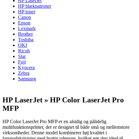
HP LaserJet
HP blækpatroner
HP toner
Canon
Epson
Lexmark
Brother
Toshiba
OKI
Ricoh
Star
Fuji
Kyocera
Zebra
Samsung
HP LaserJet » HP Color LaserJet Pro
MFP
HP Color LaserJet Pro MFP er en alsidig og pålidelig
multifunktionsprinter, der er designet til både små og mellemstore
virksomheder. Denne model kombinerer høj kvalitet i
farveudskrivning med hurtig ydeevne, hvilket gør den ideel til