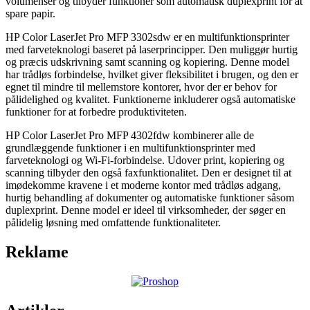
volumenser og tilbyder funktioner som automatisk duplexprint for at
spare papir.
HP Color LaserJet Pro MFP 3302sdw er en multifunktionsprinter
med farveteknologi baseret på laserprincipper. Den muliggør hurtig
og præcis udskrivning samt scanning og kopiering. Denne model
har trådløs forbindelse, hvilket giver fleksibilitet i brugen, og den er
egnet til mindre til mellemstore kontorer, hvor der er behov for
pålidelighed og kvalitet. Funktionerne inkluderer også automatiske
funktioner for at forbedre produktiviteten.
HP Color LaserJet Pro MFP 4302fdw kombinerer alle de
grundlæggende funktioner i en multifunktionsprinter med
farveteknologi og Wi-Fi-forbindelse. Udover print, kopiering og
scanning tilbyder den også faxfunktionalitet. Den er designet til at
imødekomme kravene i et moderne kontor med trådløs adgang,
hurtig behandling af dokumenter og automatiske funktioner såsom
duplexprint. Denne model er ideel til virksomheder, der søger en
pålidelig løsning med omfattende funktionaliteter.
Reklame