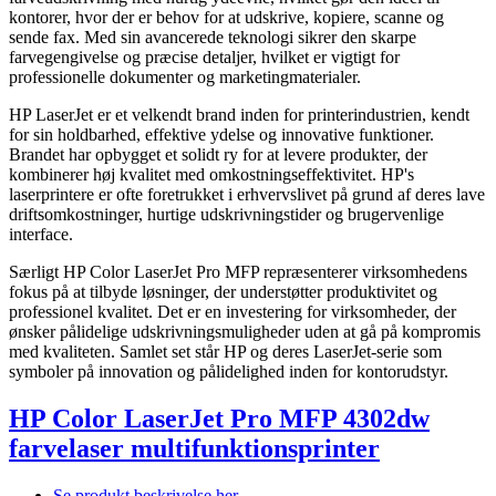
kontorer, hvor der er behov for at udskrive, kopiere, scanne og
sende fax. Med sin avancerede teknologi sikrer den skarpe
farvegengivelse og præcise detaljer, hvilket er vigtigt for
professionelle dokumenter og marketingmaterialer.
HP LaserJet er et velkendt brand inden for printerindustrien, kendt
for sin holdbarhed, effektive ydelse og innovative funktioner.
Brandet har opbygget et solidt ry for at levere produkter, der
kombinerer høj kvalitet med omkostningseffektivitet. HP's
laserprintere er ofte foretrukket i erhvervslivet på grund af deres lave
driftsomkostninger, hurtige udskrivningstider og brugervenlige
interface.
Særligt HP Color LaserJet Pro MFP repræsenterer virksomhedens
fokus på at tilbyde løsninger, der understøtter produktivitet og
professionel kvalitet. Det er en investering for virksomheder, der
ønsker pålidelige udskrivningsmuligheder uden at gå på kompromis
med kvaliteten. Samlet set står HP og deres LaserJet-serie som
symboler på innovation og pålidelighed inden for kontorudstyr.
HP Color LaserJet Pro MFP 4302dw
farvelaser multifunktionsprinter
Se produkt beskrivelse her