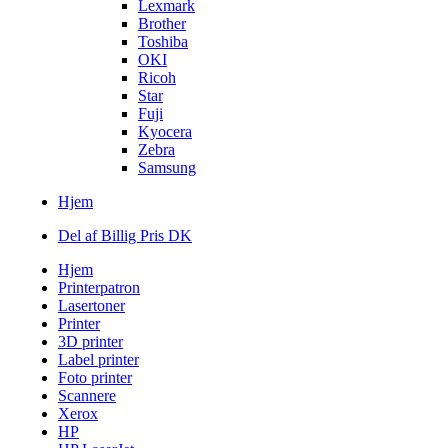
Lexmark
Brother
Toshiba
OKI
Ricoh
Star
Fuji
Kyocera
Zebra
Samsung
Hjem
Del af Billig Pris DK
Hjem
Printerpatron
Lasertoner
Printer
3D printer
Label printer
Foto printer
Scannere
Xerox
HP