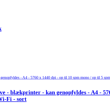
k
 - blækprinter - kan genopfyldes - A4 - 5760
i-Fi - sort