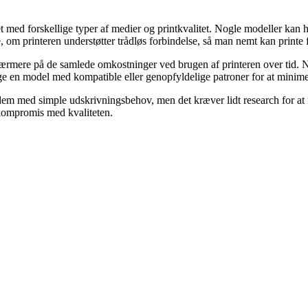
med forskellige typer af medier og printkvalitet. Nogle modeller kan hav
 om printeren understøtter trådløs forbindelse, så man nemt kan printe f
ærmere på de samlede omkostninger ved brugen af printeren over tid. No
ge en model med kompatible eller genopfyldelige patroner for at minime
 dem med simple udskrivningsbehov, men det kræver lidt research for at 
 kompromis med kvaliteten.