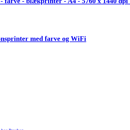
rve - blækprinter - A4 - 5760 x 1440 dpi - 
onsprinter med farve og WiFi