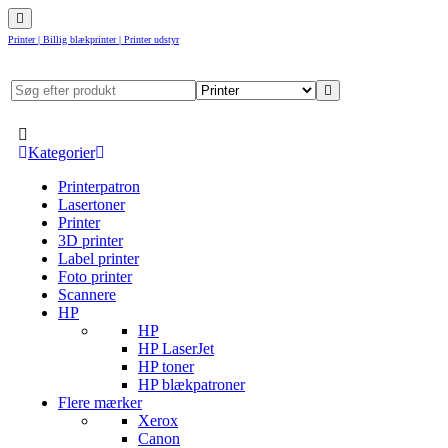
Printer | Billig blækprinter | Printer udstyr
Kategorier
Printerpatron
Lasertoner
Printer
3D printer
Label printer
Foto printer
Scannere
HP
HP
HP LaserJet
HP toner
HP blækpatroner
Flere mærker
Xerox
Canon