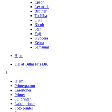
Epson
Lexmark
Brother
Toshiba
OKI
Ricoh
Star
Fuji
Kyocera
Zebra
Samsung
Hjem
Del af Billig Pris DK
Hjem
Printerpatron
Lasertoner
Printer
3D printer
Label printer
Foto printer