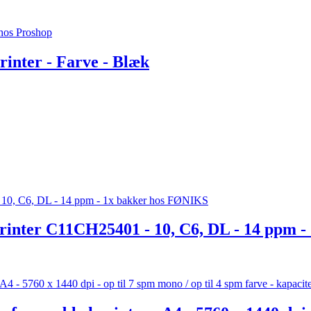
nter - Farve - Blæk
ter C11CH25401 - 10, C6, DL - 14 ppm - 