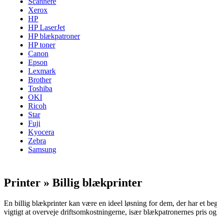
Scannere
Xerox
HP
HP LaserJet
HP blækpatroner
HP toner
Canon
Epson
Lexmark
Brother
Toshiba
OKI
Ricoh
Star
Fuji
Kyocera
Zebra
Samsung
Printer » Billig blækprinter
En billig blækprinter kan være en ideel løsning for dem, der har et b
vigtigt at overveje driftsomkostningerne, især blækpatronernes pris og