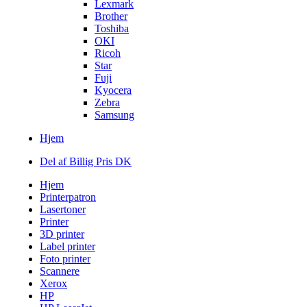
Lexmark
Brother
Toshiba
OKI
Ricoh
Star
Fuji
Kyocera
Zebra
Samsung
Hjem
Del af Billig Pris DK
Hjem
Printerpatron
Lasertoner
Printer
3D printer
Label printer
Foto printer
Scannere
Xerox
HP