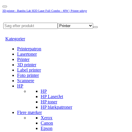
3D-printer - Bambu Lab H2D Laser Full Combo - 40W | Printer udstyr
Kategorier
Printerpatron
Lasertoner
Printer
3D printer
Label printer
Foto printer
Scannere
HP
HP
HP LaserJet
HP toner
HP blækpatroner
Flere mærker
Xerox
Canon
Epson