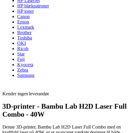
HP LaserJet
HP blækpatroner
HP toner
Canon
Epson
Lexmark
Brother
Toshiba
OKI
Ricoh
Star
Fuji
Kyocera
Zebra
Samsung
Kender ingen leverandør
3D-printer - Bambu Lab H2D Laser Full
Combo - 40W
Denne 3D-printer, Bambu Lab H2D Laser Full Combo med en
kraftfuld laser på 40W, er et avanceret værktøj designet til både