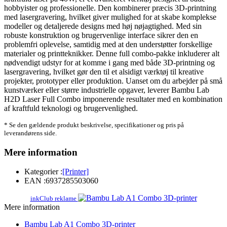
hobbyister og professionelle. Den kombinerer præcis 3D-printning
med lasergravering, hvilket giver mulighed for at skabe komplekse
modeller og detaljerede designs med høj nøjagtighed. Med sin
robuste konstruktion og brugervenlige interface sikrer den en
problemfri oplevelse, samtidig med at den understøtter forskellige
materialer og printteknikker. Denne full combo-pakke inkluderer alt
nødvendigt udstyr for at komme i gang med både 3D-printning og
lasergravering, hvilket gør den til et alsidigt værktøj til kreative
projekter, prototyper eller produktion. Uanset om du arbejder på små
kunstværker eller større industrielle opgaver, leverer Bambu Lab
H2D Laser Full Combo imponerende resultater med en kombination
af kraftfuld teknologi og brugervenlighed.
* Se den gældende produkt beskrivelse, specifikationer og pris på
leverandørens side.
Mere information
Kategorier :
[Printer]
EAN :
6937285503060
inkClub reklame
Mere information
Bambu Lab A1 Combo 3D-printer