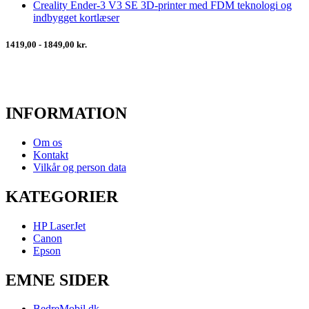
Creality Ender-3 V3 SE 3D-printer med FDM teknologi og
indbygget kortlæser
1419,00 - 1849,00 kr.
INFORMATION
Om os
Kontakt
Vilkår og person data
KATEGORIER
HP LaserJet
Canon
Epson
EMNE SIDER
BedreMobil.dk