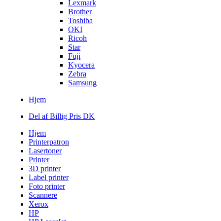
Lexmark
Brother
Toshiba
OKI
Ricoh
Star
Fuji
Kyocera
Zebra
Samsung
Hjem
Del af Billig Pris DK
Hjem
Printerpatron
Lasertoner
Printer
3D printer
Label printer
Foto printer
Scannere
Xerox
HP