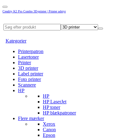
Creality K2 Pro Combo 3D-printer | Printer udstyr
Kategorier
Printerpatron
Lasertoner
Printer
3D printer
Label printer
Foto printer
Scannere
HP
HP
HP LaserJet
HP toner
HP blækpatroner
Flere mærker
Xerox
Canon
Epson