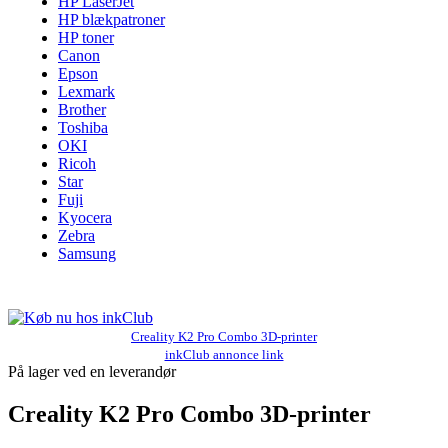
HP LaserJet
HP blækpatroner
HP toner
Canon
Epson
Lexmark
Brother
Toshiba
OKI
Ricoh
Star
Fuji
Kyocera
Zebra
Samsung
Creality K2 Pro Combo 3D-printer
inkClub annonce link
På lager ved en leverandør
Creality K2 Pro Combo 3D-printer