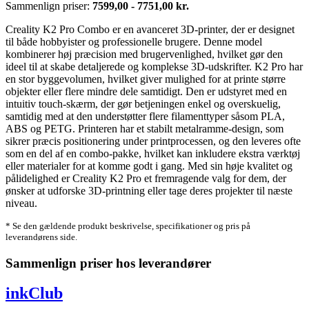
Sammenlign priser:
7599,00 - 7751,00 kr.
Creality K2 Pro Combo er en avanceret 3D-printer, der er designet
til både hobbyister og professionelle brugere. Denne model
kombinerer høj præcision med brugervenlighed, hvilket gør den
ideel til at skabe detaljerede og komplekse 3D-udskrifter. K2 Pro har
en stor byggevolumen, hvilket giver mulighed for at printe større
objekter eller flere mindre dele samtidigt. Den er udstyret med en
intuitiv touch-skærm, der gør betjeningen enkel og overskuelig,
samtidig med at den understøtter flere filamenttyper såsom PLA,
ABS og PETG. Printeren har et stabilt metalramme-design, som
sikrer præcis positionering under printprocessen, og den leveres ofte
som en del af en combo-pakke, hvilket kan inkludere ekstra værktøj
eller materialer for at komme godt i gang. Med sin høje kvalitet og
pålidelighed er Creality K2 Pro et fremragende valg for dem, der
ønsker at udforske 3D-printning eller tage deres projekter til næste
niveau.
* Se den gældende produkt beskrivelse, specifikationer og pris på
leverandørens side.
Sammenlign priser hos leverandører
inkClub