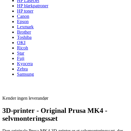
HP LaserJet
HP blækpatroner
HP toner
Canon
Epson
Lexmark
Brother
Toshiba
OKI
Ricoh
Star
Fuji
Kyocera
Zebra
Samsung
Kender ingen leverandør
3D-printer - Original Prusa MK4 -
selvmonteringssæt
Den originale Prusa MK4 3D-printer er et selvmonteringssæt, der