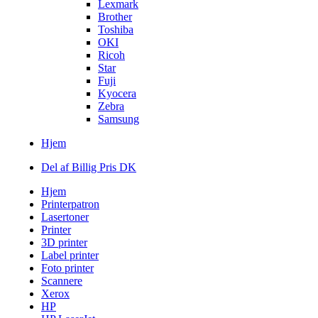
Lexmark
Brother
Toshiba
OKI
Ricoh
Star
Fuji
Kyocera
Zebra
Samsung
Hjem
Del af Billig Pris DK
Hjem
Printerpatron
Lasertoner
Printer
3D printer
Label printer
Foto printer
Scannere
Xerox
HP