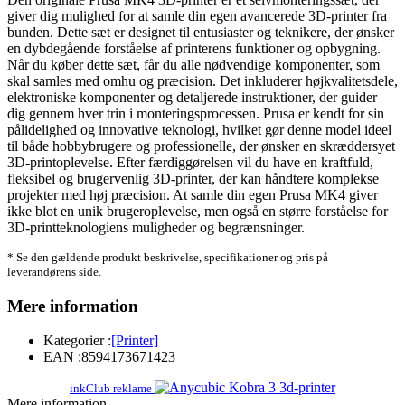
giver dig mulighed for at samle din egen avancerede 3D-printer fra
bunden. Dette sæt er designet til entusiaster og teknikere, der ønsker
en dybdegående forståelse af printerens funktioner og opbygning.
Når du køber dette sæt, får du alle nødvendige komponenter, som
skal samles med omhu og præcision. Det inkluderer højkvalitetsdele,
elektroniske komponenter og detaljerede instruktioner, der guider
dig gennem hver trin i monteringsprocessen. Prusa er kendt for sin
pålidelighed og innovative teknologi, hvilket gør denne model ideel
til både hobbybrugere og professionelle, der ønsker en skræddersyet
3D-printoplevelse. Efter færdiggørelsen vil du have en kraftfuld,
fleksibel og brugervenlig 3D-printer, der kan håndtere komplekse
projekter med høj præcision. At samle din egen Prusa MK4 giver
ikke blot en unik brugeroplevelse, men også en større forståelse for
3D-printteknologiens muligheder og begrænsninger.
* Se den gældende produkt beskrivelse, specifikationer og pris på
leverandørens side.
Mere information
Kategorier :
[Printer]
EAN :
8594173671423
inkClub reklame
Mere information