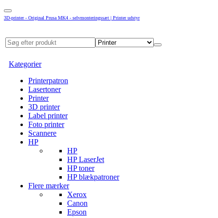
3D-printer - Original Prusa MK4 - selvmonteringssæt | Printer udstyr
Kategorier
Printerpatron
Lasertoner
Printer
3D printer
Label printer
Foto printer
Scannere
HP
HP
HP LaserJet
HP toner
HP blækpatroner
Flere mærker
Xerox
Canon
Epson