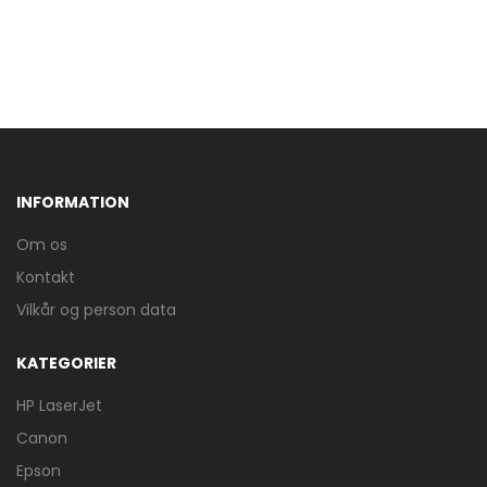
INFORMATION
Om os
Kontakt
Vilkår og person data
KATEGORIER
HP LaserJet
Canon
Epson