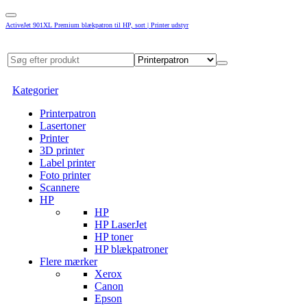
ActiveJet 901XL Premium blækpatron til HP, sort | Printer udstyr
Kategorier
Printerpatron
Lasertoner
Printer
3D printer
Label printer
Foto printer
Scannere
HP
HP
HP LaserJet
HP toner
HP blækpatroner
Flere mærker
Xerox
Canon
Epson