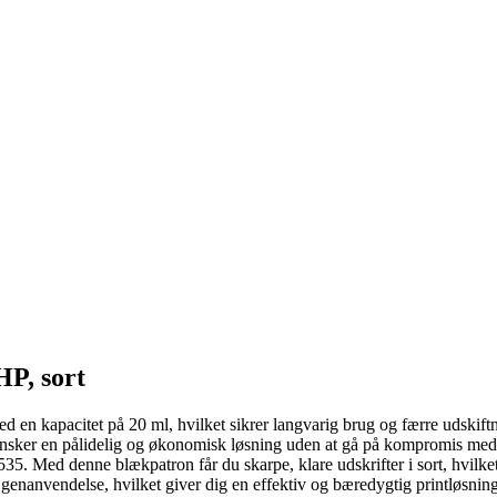
P, sort
n kapacitet på 20 ml, hvilket sikrer langvarig brug og færre udskiftn
der ønsker en pålidelig og økonomisk løsning uden at gå på kompromis me
 Med denne blækpatron får du skarpe, klare udskrifter i sort, hvilket 
genanvendelse, hvilket giver dig en effektiv og bæredygtig printløsning