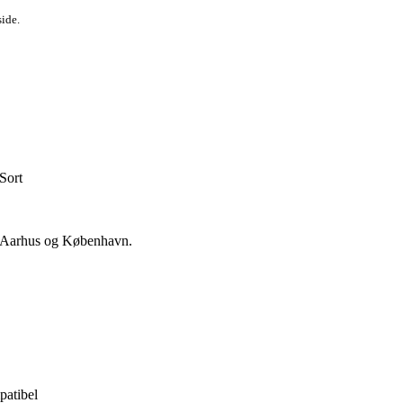
side.
Sort
 i Aarhus og København.
patibel