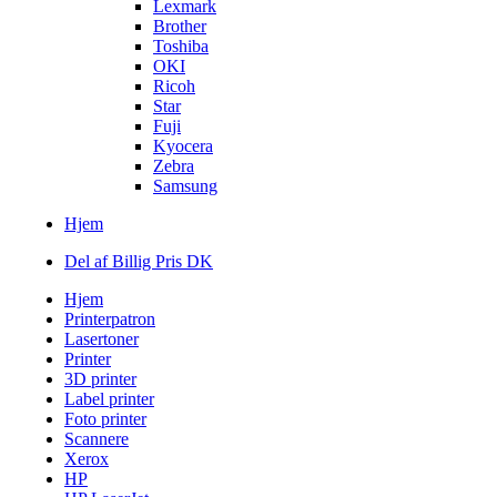
Lexmark
Brother
Toshiba
OKI
Ricoh
Star
Fuji
Kyocera
Zebra
Samsung
Hjem
Del af Billig Pris DK
Hjem
Printerpatron
Lasertoner
Printer
3D printer
Label printer
Foto printer
Scannere
Xerox
HP