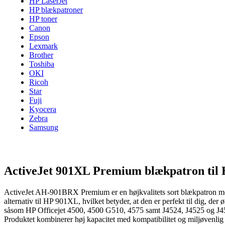
HP LaserJet
HP blækpatroner
HP toner
Canon
Epson
Lexmark
Brother
Toshiba
OKI
Ricoh
Star
Fuji
Kyocera
Zebra
Samsung
ActiveJet 901XL Premium blækpatron til H
ActiveJet AH-901BRX Premium er en højkvalitets sort blækpatron med e
alternativ til HP 901XL, hvilket betyder, at den er perfekt til dig, 
såsom HP Officejet 4500, 4500 G510, 4575 samt J4524, J4525 og J4535.
Produktet kombinerer høj kapacitet med kompatibilitet og miljøvenlig 