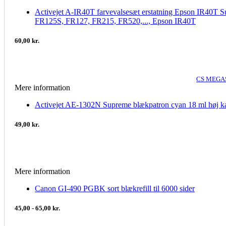
Activejet A-IR40T farvevalsesæt erstatning Epson IR40T S
FR125S, FR127, FR215, FR520,..., Epson IR40T
60,00 kr.
CS MEGAS
Mere information
Activejet AE-1302N Supreme blækpatron cyan 18 ml høj ka
49,00 kr.
Mere information
Canon GI-490 PGBK sort blækrefill til 6000 sider
45,00 - 65,00 kr.