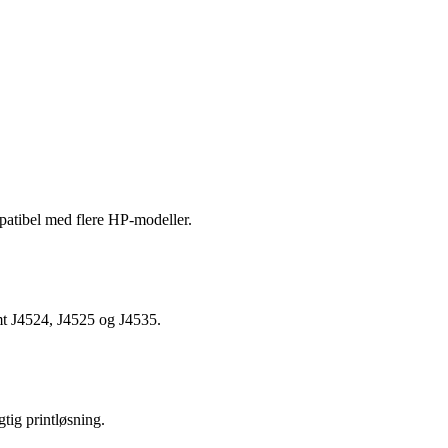
mpatibel med flere HP-modeller.
mt J4524, J4525 og J4535.
gtig printløsning.