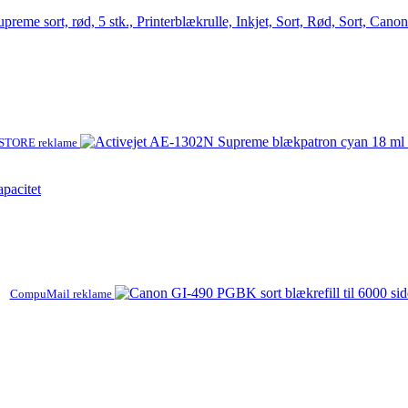
upreme sort, rød, 5 stk., Printerblækrulle, Inkjet, Sort, Rød, Sort
TORE reklame
pacitet
CompuMail reklame