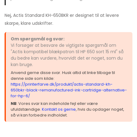
Nej, Actis Standard KH-650BKR er designet til at levere
skarpe, klare udskrifter.
Om spørgsmål og svar:
Vi forsøger at besvare de vigtigste spørgsmål om
"Actis kompatibel blækpatron til HP 650 sort 15 ml" så
du bedre kan vurdere, hvorvidt det er noget, som du
kan bruge.
Anvend gerne disse svar. Husk altid at linke tilbage til
denne side som kilde:
https://printerfarve.dk/produkt/actis-standard-kh-
650bkr-black-remanufactured-ink-cartridge-alternative-
for-hp-6/
NB
: Vores svar kan indeholde fejl eller være
ufuldstændige.
Kontakt os gerne
, hvis du opdager noget,
så vi kan forbedre indholdet.