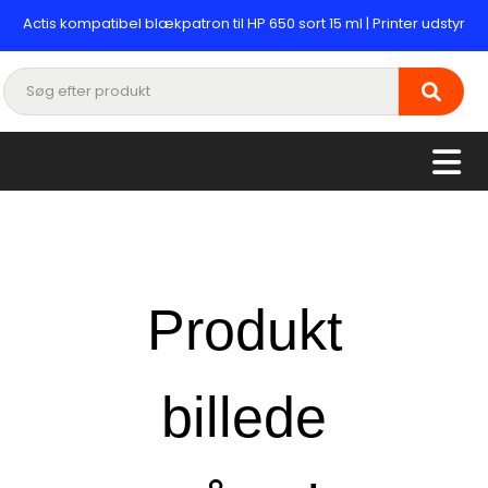
Actis kompatibel blækpatron til HP 650 sort 15 ml | Printer udstyr