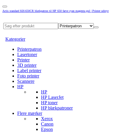
Actis standard KH-650CR blækpatron til HP 650 farve cyan magenta gul | Printer udstyr
Kategorier
Printerpatron
Lasertoner
Printer
3D printer
Label printer
Foto printer
Scannere
HP
HP
HP LaserJet
HP toner
HP blækpatroner
Flere mærker
Xerox
Canon
Epson