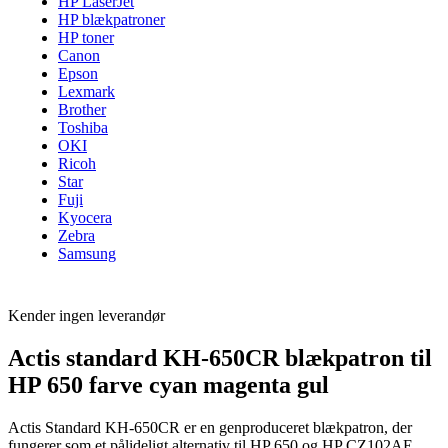
HP LaserJet
HP blækpatroner
HP toner
Canon
Epson
Lexmark
Brother
Toshiba
OKI
Ricoh
Star
Fuji
Kyocera
Zebra
Samsung
Kender ingen leverandør
Actis standard KH-650CR blækpatron til
HP 650 farve cyan magenta gul
Actis Standard KH-650CR er en genproduceret blækpatron, der
fungerer som et pålideligt alternativ til HP 650 og HP CZ102AE.