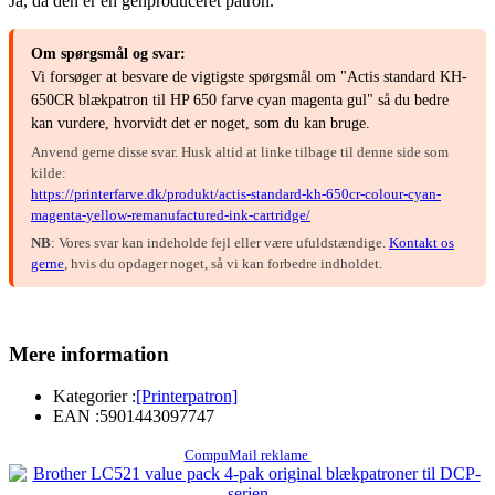
Ja, da den er en genproduceret patron.
Om spørgsmål og svar:
Vi forsøger at besvare de vigtigste spørgsmål om "Actis standard KH-
650CR blækpatron til HP 650 farve cyan magenta gul" så du bedre
kan vurdere, hvorvidt det er noget, som du kan bruge.
Anvend gerne disse svar. Husk altid at linke tilbage til denne side som
kilde:
https://printerfarve.dk/produkt/actis-standard-kh-650cr-colour-cyan-
magenta-yellow-remanufactured-ink-cartridge/
NB
: Vores svar kan indeholde fejl eller være ufuldstændige.
Kontakt os
gerne
, hvis du opdager noget, så vi kan forbedre indholdet.
Mere information
Kategorier :
[Printerpatron]
EAN :
5901443097747
CompuMail reklame