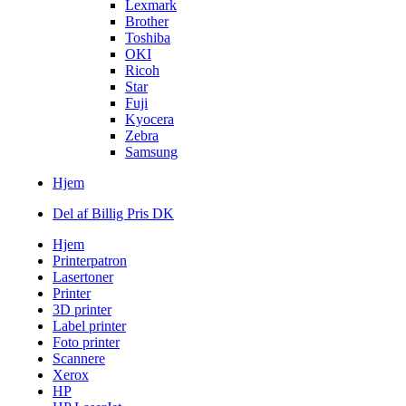
Lexmark
Brother
Toshiba
OKI
Ricoh
Star
Fuji
Kyocera
Zebra
Samsung
Hjem
Del af Billig Pris DK
Hjem
Printerpatron
Lasertoner
Printer
3D printer
Label printer
Foto printer
Scannere
Xerox
HP