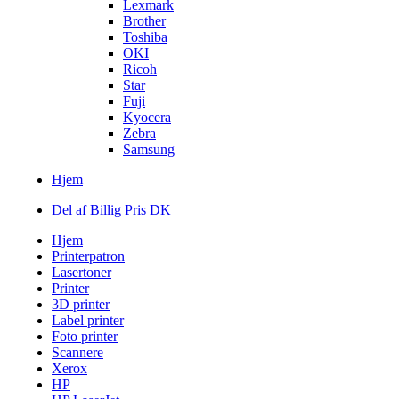
Lexmark
Brother
Toshiba
OKI
Ricoh
Star
Fuji
Kyocera
Zebra
Samsung
Hjem
Del af Billig Pris DK
Hjem
Printerpatron
Lasertoner
Printer
3D printer
Label printer
Foto printer
Scannere
Xerox
HP