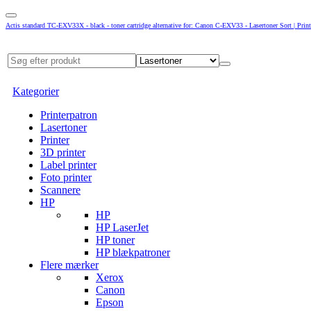
Actis standard TC-EXV33X - black - toner cartridge alternative for: Canon C-EXV33 - Lasertoner Sort | Print
Kategorier
Printerpatron
Lasertoner
Printer
3D printer
Label printer
Foto printer
Scannere
HP
HP
HP LaserJet
HP toner
HP blækpatroner
Flere mærker
Xerox
Canon
Epson