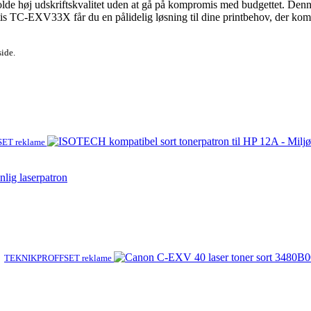
lde høj udskriftskvalitet uden at gå på kompromis med budgettet. Denne
Actis TC-EXV33X får du en pålidelig løsning til dine printbehov, der kom
side.
ET reklame
lig laserpatron
TEKNIKPROFFSET reklame