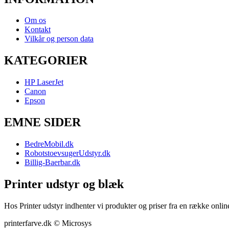
Om os
Kontakt
Vilkår og person data
KATEGORIER
HP LaserJet
Canon
Epson
EMNE SIDER
BedreMobil.dk
RobotstoevsugerUdstyr.dk
Billig-Baerbar.dk
Printer udstyr og blæk
Hos Printer udstyr indhenter vi produkter og priser fra en række online
printerfarve.dk © Microsys