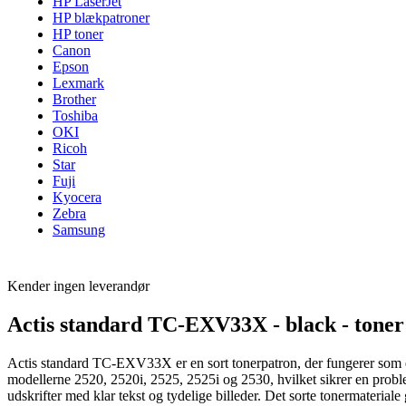
HP LaserJet
HP blækpatroner
HP toner
Canon
Epson
Lexmark
Brother
Toshiba
OKI
Ricoh
Star
Fuji
Kyocera
Zebra
Samsung
Kender ingen leverandør
Actis standard TC-EXV33X - black - toner
Actis standard TC-EXV33X er en sort tonerpatron, der fungerer som 
modellerne 2520, 2520i, 2525, 2525i og 2530, hvilket sikrer en problem
udskrifter med klar tekst og tydelige billeder. Det sorte tonermaterial