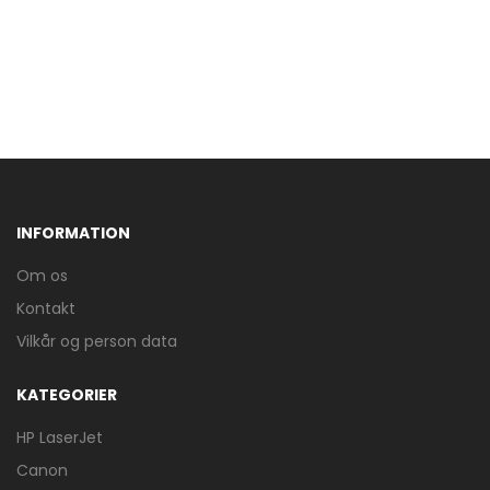
INFORMATION
Om os
Kontakt
Vilkår og person data
KATEGORIER
HP LaserJet
Canon