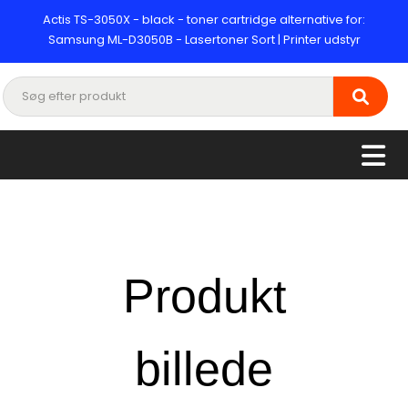
Actis TS-3050X - black - toner cartridge alternative for:
Samsung ML-D3050B - Lasertoner Sort | Printer udstyr