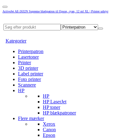
ActiveJet AE-2632N Supreme blækpatron til Epson, cyan, 12 ml XL | Printer udstyr
Kategorier
Printerpatron
Lasertoner
Printer
3D printer
Label printer
Foto printer
Scannere
HP
HP
HP LaserJet
HP toner
HP blækpatroner
Flere mærker
Xerox
Canon
Epson