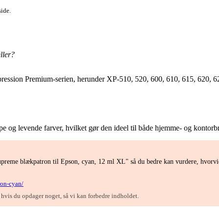
side.
ller?
pression Premium-serien, herunder XP-510, 520, 600, 610, 615, 620, 6
pe og levende farver, hvilket gør den ideel til både hjemme- og kontorb
preme blækpatron til Epson, cyan, 12 ml XL" så du bedre kan vurdere, hvorvid
ron-cyan/
, hvis du opdager noget, så vi kan forbedre indholdet.