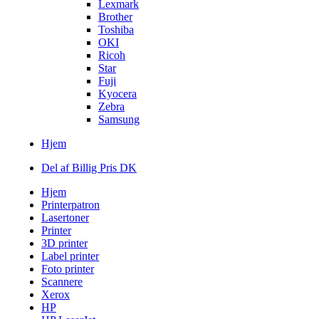
Lexmark
Brother
Toshiba
OKI
Ricoh
Star
Fuji
Kyocera
Zebra
Samsung
Hjem
Del af Billig Pris DK
Hjem
Printerpatron
Lasertoner
Printer
3D printer
Label printer
Foto printer
Scannere
Xerox
HP