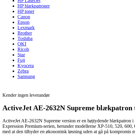
HP LaserJet
HP blækpatroner
HP toner
Canon
Epson
Lexmark
Brother
Toshiba
OKI
Ricoh
Star
Fuji
Kyocera
Zebra
Samsung
Kender ingen leverandør
ActiveJet AE-2632N Supreme blækpatron t
ActiveJet AE-2632N Supreme version er en højtydende blækpatron i cya
Expression Premium-serien, herunder modellerne XP-510, 520, 600, 610
med at den tilbyder en økonomisk løsning uden at gå på kompromis med 