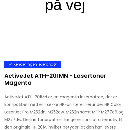
Kender ingen leverandør
ActiveJet ATH-201MN - Lasertoner
Magenta
ActiveJet ATH-201MN er en magenta laserpatron, der er
kompatibel med en række HP-printere, herunder HP Color
LaserJet Pro M252dn, M252dw, M252n samt MFP M277c6 og
M277dw. Denne tonerpatron fungerer som et alternativ til
den originale HP 201A, hvilket betyder, at den kan levere