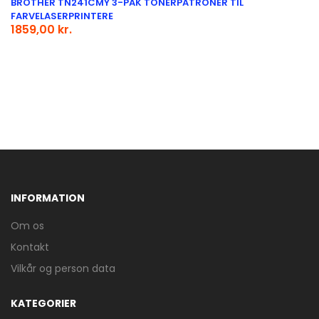
BROTHER TN241CMY 3-PAK TONERPATRONER TIL
FARVELASERPRINTERE
1859,00 kr.
INFORMATION
Om os
Kontakt
Vilkår og person data
KATEGORIER