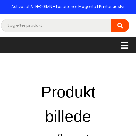
ActiveJet ATH-201MN - Lasertoner Magenta | Printer udstyr