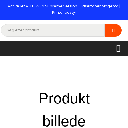
ActiveJet ATH-533N Supreme version - Lasertoner Magenta |
Printer udstyr