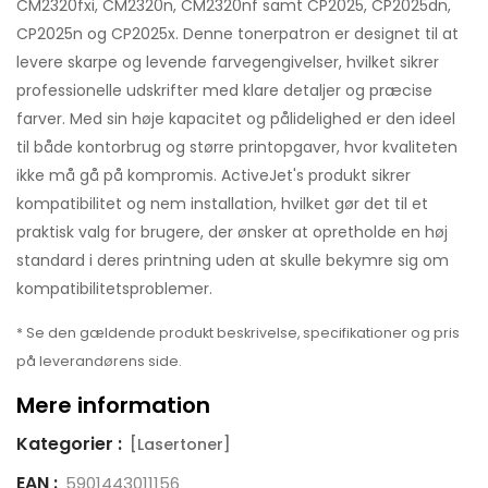
CM2320fxi, CM2320n, CM2320nf samt CP2025, CP2025dn,
CP2025n og CP2025x. Denne tonerpatron er designet til at
levere skarpe og levende farvegengivelser, hvilket sikrer
professionelle udskrifter med klare detaljer og præcise
farver. Med sin høje kapacitet og pålidelighed er den ideel
til både kontorbrug og større printopgaver, hvor kvaliteten
ikke må gå på kompromis. ActiveJet's produkt sikrer
kompatibilitet og nem installation, hvilket gør det til et
praktisk valg for brugere, der ønsker at opretholde en høj
standard i deres printning uden at skulle bekymre sig om
kompatibilitetsproblemer.
* Se den gældende produkt beskrivelse, specifikationer og pris
på leverandørens side.
Mere information
Kategorier :
[Lasertoner]
EAN :
5901443011156