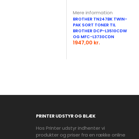
Mere information
BROTHER TN247BK TWIN-
PAK SORT TONER TIL
BROTHER DCP-L3510CDW
OG MFC-L3730CDN
1947,00 kr.
PRINTER UDSTYR OG BLÆK
Hos Printer udstyr indhenter vi
produkter og priser fra en række online