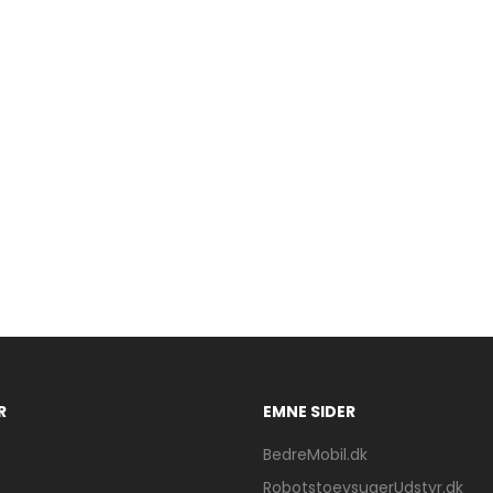
R
EMNE SIDER
BedreMobil.dk
RobotstoevsugerUdstyr.dk