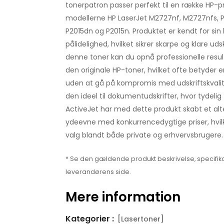
tonerpatron passer perfekt til en række HP-p
modellerne HP LaserJet M2727nf, M2727nfs, P2
P2015dn og P2015n. Produktet er kendt for sin 
pålidelighed, hvilket sikrer skarpe og klare ud
denne toner kan du opnå professionelle resul
den originale HP-toner, hvilket ofte betyder
uden at gå på kompromis med udskriftskvalit
den ideel til dokumentudskrifter, hvor tydelig
ActiveJet har med dette produkt skabt et alt
ydeevne med konkurrencedygtige priser, hvilk
valg blandt både private og erhvervsbrugere.
* Se den gældende produkt beskrivelse, specifika
leverandørens side.
Mere information
Kategorier :
[Lasertoner]