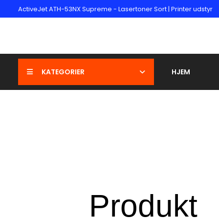
ActiveJet ATH-53NX Supreme - Lasertoner Sort | Printer udstyr
KATEGORIER
HJEM