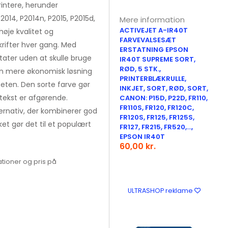
rintere, herunder
014, P2014n, P2015, P2015d,
Mere information
ACTIVEJET A-IR40T
høje kvalitet og
FARVEVALSESÆT
skrifter hver gang. Med
ERSTATNING EPSON
tater uden at skulle bruge
IR40T SUPREME SORT,
RØD, 5 STK.,
 en mere økonomisk løsning
PRINTERBLÆKRULLE,
eten. Den sorte farve gør
INKJET, SORT, RØD, SORT,
 tekst er afgørende.
CANON: P15D, P22D, FR110,
FR110S, FR120, FR120C,
ernativ, der kombinerer god
FR120S, FR125, FR125S,
et gør det til et populært
FR127, FR215, FR520,...,
EPSON IR40T
60,00 kr.
tioner og pris på
ULTRASHOP reklame