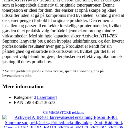
som et kompatibelt alternativ til originale tonerpatroner. Denne
tonerpatron er ideel for dem, der ønsker at opnå skarpe og klare
udskrifter uden at gå på kompromis med kvaliteten, samtidig med at
de sparer penge i forhold til originale produkter. Den er nem at
installere og passer til en række forskellige printermodeller, hvilket
gør den til et praktisk valg for både hjemmekontoret og mindre
virksomheder. Med sin høje kapacitet sikrer ActiveJet ATH-78N
Supreme langvarig brug uden hyppige udskiftninger, og den leverer
professionelle resultater hver gang. Produktet er kendt for sin
pålidelighed og ensartede udskriftskvalitet, hvilket gør det til et
populært valg blandt brugere, der ønsker en effektiv og økonomisk
løsning til deres printbehov.
* Se den gældende produkt beskrivelse, specifikationer og pris på
leverandørens side.
Mere information
Kategorier :
[Lasertoner]
EAN :
5901452136673
CS MEGASTORE reklame