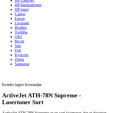
HP LaserJet
HP blækpatroner
HP toner
Canon
Epson
Lexmark
Brother
Toshiba
OKI
Ricoh
Star
Fuji
Kyocera
Zebra
Samsung
Kender ingen leverandør
ActiveJet ATH-78N Supreme -
Lasertoner Sort
ActiveJet ATH-78N Supreme er en sort lasertoner, der er designet