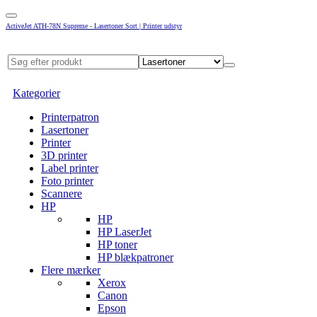
ActiveJet ATH-78N Supreme - Lasertoner Sort | Printer udstyr
Kategorier
Printerpatron
Lasertoner
Printer
3D printer
Label printer
Foto printer
Scannere
HP
HP
HP LaserJet
HP toner
HP blækpatroner
Flere mærker
Xerox
Canon
Epson