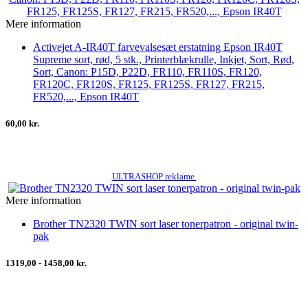
Mere information
Activejet A-IR40T farvevalsesæt erstatning Epson IR40T
Supreme sort, rød, 5 stk., Printerblækrulle, Inkjet, Sort, Rød,
Sort, Canon: P15D, P22D, FR110, FR110S, FR120,
FR120C, FR120S, FR125, FR125S, FR127, FR215,
FR520,..., Epson IR40T
60,00 kr.
ULTRASHOP reklame
Mere information
Brother TN2320 TWIN sort laser tonerpatron - original twin-
pak
1319,00 - 1458,00 kr.