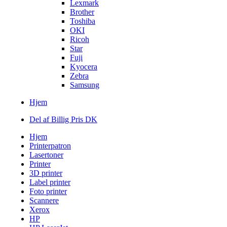
Lexmark
Brother
Toshiba
OKI
Ricoh
Star
Fuji
Kyocera
Zebra
Samsung
Hjem
Del af Billig Pris DK
Hjem
Printerpatron
Lasertoner
Printer
3D printer
Label printer
Foto printer
Scannere
Xerox
HP