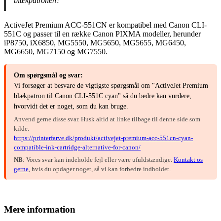
blækpatronen?
ActiveJet Premium ACC-551CN er kompatibel med Canon CLI-
551C og passer til en række Canon PIXMA modeller, herunder
iP8750, iX6850, MG5550, MG5650, MG5655, MG6450,
MG6650, MG7150 og MG7550.
Om spørgsmål og svar:
Vi forsøger at besvare de vigtigste spørgsmål om "ActiveJet Premium
blækpatron til Canon CLI-551C cyan" så du bedre kan vurdere,
hvorvidt det er noget, som du kan bruge.
Anvend gerne disse svar. Husk altid at linke tilbage til denne side som
kilde:
https://printerfarve.dk/produkt/activejet-premium-acc-551cn-cyan-
compatible-ink-cartridge-alternative-for-canon/
NB
: Vores svar kan indeholde fejl eller være ufuldstændige.
Kontakt os
gerne
, hvis du opdager noget, så vi kan forbedre indholdet.
Mere information