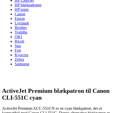
HP LaserJet
HP blækpatroner
HP toner
Canon
Epson
Lexmark
Brother
Toshiba
OKI
Ricoh
Star
Fuji
Kyocera
Zebra
Samsung
ActiveJet Premium blækpatron til Canon
CLI-551C cyan
ActiveJet Premium ACC-551CN er en cyan blækpatron, der er
kompatibel med Canon CLI-551C. Denne alternative blækpatron er