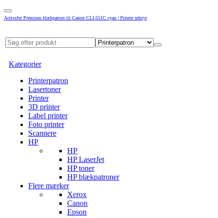
ActiveJet Premium blækpatron til Canon CLI-551C cyan | Printer udstyr
Kategorier
Printerpatron
Lasertoner
Printer
3D printer
Label printer
Foto printer
Scannere
HP
HP
HP LaserJet
HP toner
HP blækpatroner
Flere mærker
Xerox
Canon
Epson