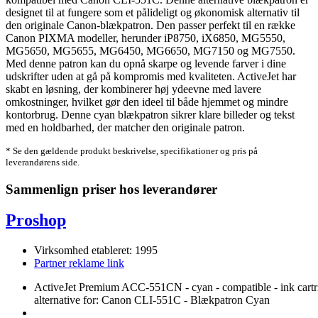
designet til at fungere som et pålideligt og økonomisk alternativ til
den originale Canon-blækpatron. Den passer perfekt til en række
Canon PIXMA modeller, herunder iP8750, iX6850, MG5550,
MG5650, MG5655, MG6450, MG6650, MG7150 og MG7550.
Med denne patron kan du opnå skarpe og levende farver i dine
udskrifter uden at gå på kompromis med kvaliteten. ActiveJet har
skabt en løsning, der kombinerer høj ydeevne med lavere
omkostninger, hvilket gør den ideel til både hjemmet og mindre
kontorbrug. Denne cyan blækpatron sikrer klare billeder og tekst
med en holdbarhed, der matcher den originale patron.
* Se den gældende produkt beskrivelse, specifikationer og pris på
leverandørens side.
Sammenlign priser hos leverandører
Proshop
Virksomhed etableret: 1995
Partner reklame link
ActiveJet Premium ACC-551CN - cyan - compatible - ink cartr
alternative for: Canon CLI-551C - Blækpatron Cyan