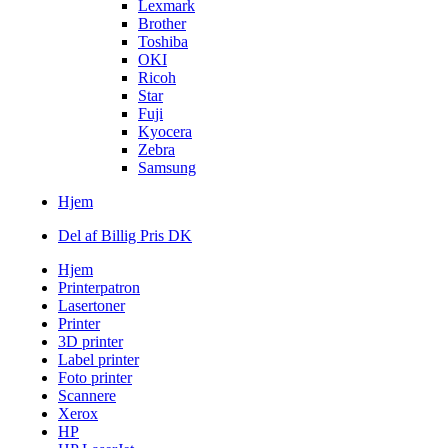
Lexmark
Brother
Toshiba
OKI
Ricoh
Star
Fuji
Kyocera
Zebra
Samsung
Hjem
Del af Billig Pris DK
Hjem
Printerpatron
Lasertoner
Printer
3D printer
Label printer
Foto printer
Scannere
Xerox
HP