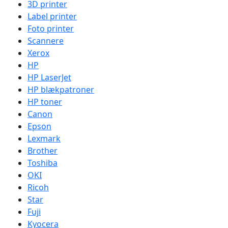
3D printer
Label printer
Foto printer
Scannere
Xerox
HP
HP LaserJet
HP blækpatroner
HP toner
Canon
Epson
Lexmark
Brother
Toshiba
OKI
Ricoh
Star
Fuji
Kyocera