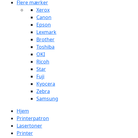
Flere mærker
Xerox
Canon
Epson
Lexmark
Brother
Toshiba
OKI
Ricoh
Star
Fuji
Kyocera
Zebra
Samsung
Hjem
Printerpatron
Lasertoner
Printer