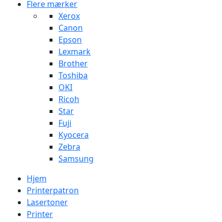
Flere mærker
Xerox
Canon
Epson
Lexmark
Brother
Toshiba
OKI
Ricoh
Star
Fuji
Kyocera
Zebra
Samsung
Hjem
Printerpatron
Lasertoner
Printer