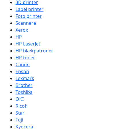
3D printer
Label printer
Foto printer
Scannere
Xerox
HP
HP LaserJet
HP blækpatroner
HP toner
Canon
Epson
Lexmark
Brother
Toshiba
OKI
Ricoh
Star
Fuji
Kyocera