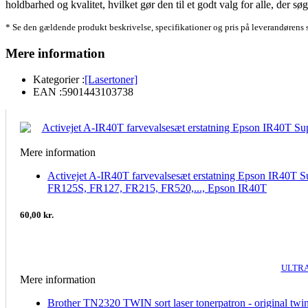
holdbarhed og kvalitet, hvilket gør den til et godt valg for alle, der sø
* Se den gældende produkt beskrivelse, specifikationer og pris på leverandørens 
Mere information
Kategorier :
[Lasertoner]
EAN :
5901443103738
Mere information
Activejet A-IR40T farvevalsesæt erstatning Epson IR40T S
FR125S, FR127, FR215, FR520,..., Epson IR40T
60,00 kr.
ULTRA
Mere information
Brother TN2320 TWIN sort laser tonerpatron - original twi