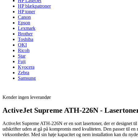
HP LaserJet
HP blækpatroner
HP toner
Canon
Epson
Lexmark
Brother
Toshiba
OKI
Ricoh
Star
Fuji
Kyocera
Zebra
Samsung
Kender ingen leverandør
ActiveJet Supreme ATH-226N - Lasertoner
ActiveJet Supreme ATH-226N er en sort lasertoner, der er designet til a
udskrifter uden at gå på kompromis med kvaliteten. Den passer til en r
virksomheder. Med sin høje kapacitet og nem installation kan du nyde