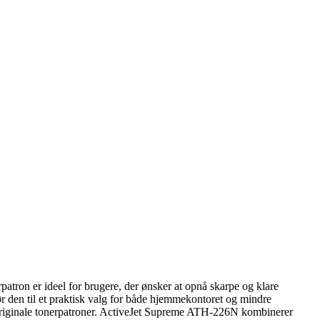
rpatron er ideel for brugere, der ønsker at opnå skarpe og klare
ør den til et praktisk valg for både hjemmekontoret og mindre
l originale tonerpatroner. ActiveJet Supreme ATH-226N kombinerer