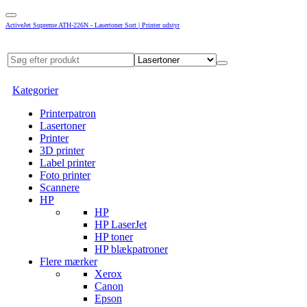
ActiveJet Supreme ATH-226N - Lasertoner Sort | Printer udstyr
Kategorier
Printerpatron
Lasertoner
Printer
3D printer
Label printer
Foto printer
Scannere
HP
HP
HP LaserJet
HP toner
HP blækpatroner
Flere mærker
Xerox
Canon
Epson