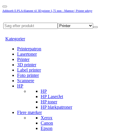
Addnorth E-PLA-filament til 3D-printer 1,75 mm - Marmor | Printer udstyr
Kategorier
Printerpatron
Lasertoner
Printer
3D printer
Label printer
Foto printer
Scannere
HP
HP
HP LaserJet
HP toner
HP blækpatroner
Flere mærker
Xerox
Canon
Epson