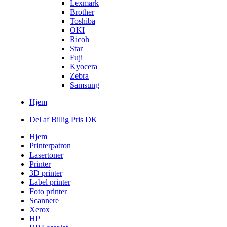
Lexmark
Brother
Toshiba
OKI
Ricoh
Star
Fuji
Kyocera
Zebra
Samsung
Hjem
Del af Billig Pris DK
Hjem
Printerpatron
Lasertoner
Printer
3D printer
Label printer
Foto printer
Scannere
Xerox
HP