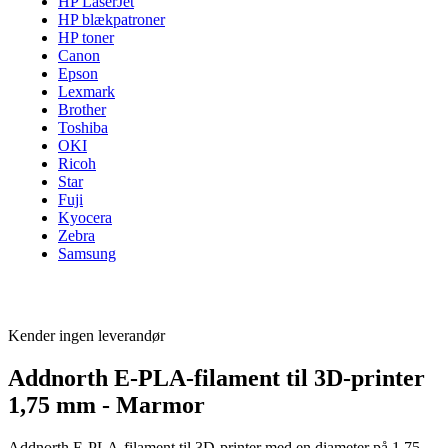
HP LaserJet
HP blækpatroner
HP toner
Canon
Epson
Lexmark
Brother
Toshiba
OKI
Ricoh
Star
Fuji
Kyocera
Zebra
Samsung
Kender ingen leverandør
Addnorth E-PLA-filament til 3D-printer
1,75 mm - Marmor
Addnorth E-PLA-filament til 3D-printer med en diameter på 1,75