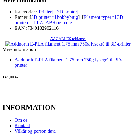
Mere information
Kategorier :
[Printer]
[3D printer]
Emner :
[
3D printer til hobbybrug
] [
Filament typer til 3D
printere – PLA, ABS og mere
]
EAN :
7340182902116
AV-CABLES reklame
Mere information
Addnorth E-PLA filament 1,75 mm 750g lysegrå til 3D-
printer
149,00 kr.
INFORMATION
Om os
Kontakt
Vilkår og person data