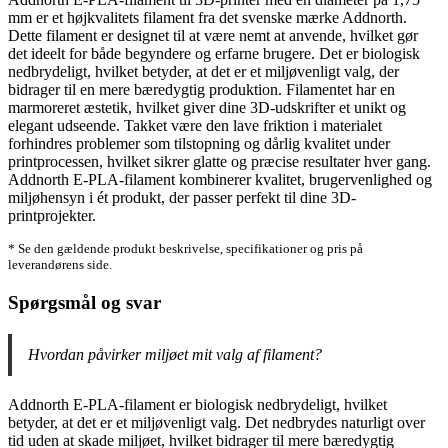
mm er et højkvalitets filament fra det svenske mærke Addnorth.
Dette filament er designet til at være nemt at anvende, hvilket gør
det ideelt for både begyndere og erfarne brugere. Det er biologisk
nedbrydeligt, hvilket betyder, at det er et miljøvenligt valg, der
bidrager til en mere bæredygtig produktion. Filamentet har en
marmoreret æstetik, hvilket giver dine 3D-udskrifter et unikt og
elegant udseende. Takket være den lave friktion i materialet
forhindres problemer som tilstopning og dårlig kvalitet under
printprocessen, hvilket sikrer glatte og præcise resultater hver gang.
Addnorth E-PLA-filament kombinerer kvalitet, brugervenlighed og
miljøhensyn i ét produkt, der passer perfekt til dine 3D-
printprojekter.
* Se den gældende produkt beskrivelse, specifikationer og pris på
leverandørens side.
Spørgsmål og svar
Hvordan påvirker miljøet mit valg af filament?
Addnorth E-PLA-filament er biologisk nedbrydeligt, hvilket
betyder, at det er et miljøvenligt valg. Det nedbrydes naturligt over
tid uden at skade miljøet, hvilket bidrager til mere bæredygtig