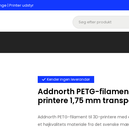
ge | Printer udstyr
Kender ingen leverandør
Addnorth PETG-filament
printere 1,75 mm trans
Addnorth PETG-filament til 3D-printere med
et højkvalitets materiale fra det svenske mæ