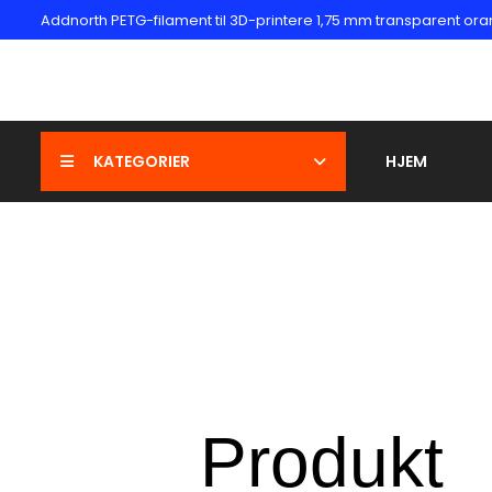
Addnorth PETG-filament til 3D-printere 1,75 mm transparent oran
KATEGORIER
HJEM