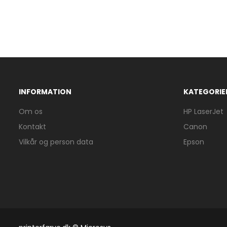
INFORMATION
KATEGORIE
Om os
HP LaserJet
Kontakt
Canon
Vilkår og person data
Epson