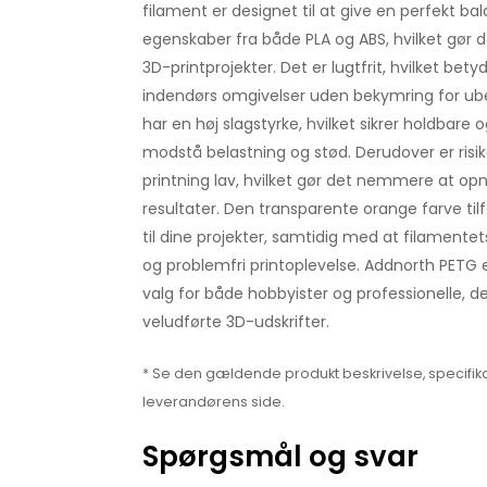
filament er designet til at give en perfekt 
egenskaber fra både PLA og ABS, hvilket gør det
3D-printprojekter. Det er lugtfrit, hvilket betyd
indendørs omgivelser uden bekymring for ube
har en høj slagstyrke, hvilket sikrer holdbare 
modstå belastning og stød. Derudover er ris
printning lav, hvilket gør det nemmere at op
resultater. Den transparente orange farve til
til dine projekter, samtidig med at filamentets 
og problemfri printoplevelse. Addnorth PETG 
valg for både hobbyister og professionelle, d
veludførte 3D-udskrifter.
* Se den gældende produkt beskrivelse, specifika
leverandørens side.
Spørgsmål og svar