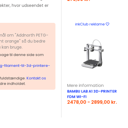
jekter, hvor udseendet er
inkClub reklame
gsmål om "Addnorth PETG-
ent orange" så du bedre
u kan bruge.
ilbage til denne side som
g-filament-til-3d-printere-
 ufuldstændige.
Kontakt os
dre indholdet.
Mere information
BAMBU LAB A1 3D-PRINTER
FDM WI-FI
2478,00 - 2899,00 kr.