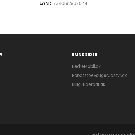
EAN :
7340182902574
R
EMNE SIDER
BedreMobil.dk
RobotstoevsugerUdstyr.dk
Billig-Baerbar.dk