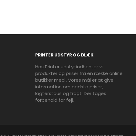
PRINTER UDSTYR OG BLÆK
Hos Printer udstyr indhenter vi
produkter og priser fra en række online
butikker med . Vores mål er at give
information om bedste priser,
lagterstaus og fragt. Der tages
forbehold for fejl.