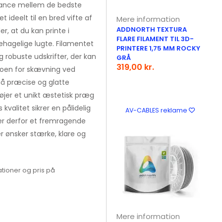
balance mellem de bedste
 ideelt til en bred vifte af
Mere information
ADDNORTH TEXTURA
er, at du kan printe i
FLARE FILAMENT TIL 3D-
hagelige lugte. Filamentet
PRINTERE 1,75 MM ROCKY
og robuste udskrifter, der kan
GRÅ
319,00 kr.
ikoen for skævning ved
nå præcise og glatte
føjer et unikt æstetisk præg
kvalitet sikrer en pålidelig
AV-CABLES reklame
er derfor et fremragende
er ønsker stærke, klare og
tioner og pris på
Mere information