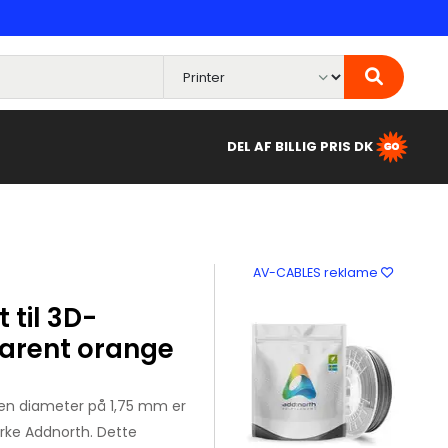
DEL AF BILLIG PRIS DK
AV-CABLES reklame
 til 3D-
parent orange
 en diameter på 1,75 mm er
rke Addnorth. Dette