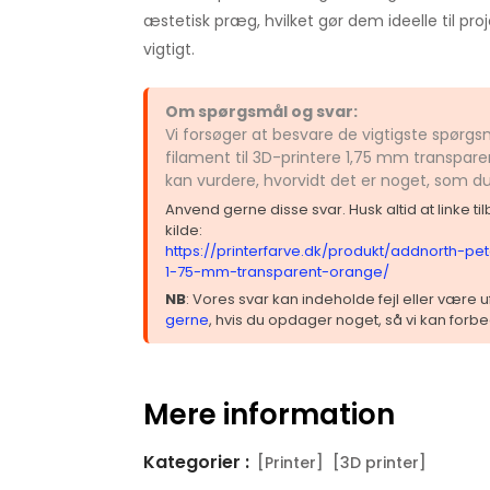
æstetisk præg, hvilket gør dem ideelle til pro
vigtigt.
Om spørgsmål og svar:
Vi forsøger at besvare de vigtigste spør
filament til 3D-printere 1,75 mm transpar
kan vurdere, hvorvidt det er noget, som d
Anvend gerne disse svar. Husk altid at linke t
kilde:
https://printerfarve.dk/produkt/addnorth-pet
1-75-mm-transparent-orange/
NB
: Vores svar kan indeholde fejl eller være
gerne
, hvis du opdager noget, så vi kan forbe
Mere information
Kategorier :
[Printer]
[3D printer]