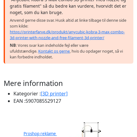
gratis filament" så du bedre kan vurdere, hvorvidt det er
noget, som du kan bruge.
Anvend gerne disse svar. Husk altid at linke tilbage til denne side
som kilde:
https://printerfarve.dk/produkt/anycubic-kobra-3-max-combo-
3d-printer-with-nozzle-and-free-filament-3d-printer/
NB
: Vores svar kan indeholde fejl eller være
ufuldstændige.
Kontakt os gerne
, hvis du opdager noget, så vi
kan forbedre indholdet.
Mere information
Kategorier :
[3D printer]
EAN :
5907085529127
Proshop reklame