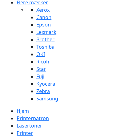
Flere mærker
Xerox
Canon
Epson
Lexmark
Brother
Toshiba
OKI
Ricoh
Star
Fuji
Kyocera
Zebra
Samsung
Hjem
Printerpatron
Lasertoner
Printer