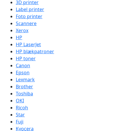
3D printer
Label printer
Foto printer
Scannere
Xerox
HP
HP LaserJet
HP blækpatroner
HP toner
Canon
Epson
Lexmark
Brother
Toshiba
OKI
Ricoh
Star
Fuji
Kyocera