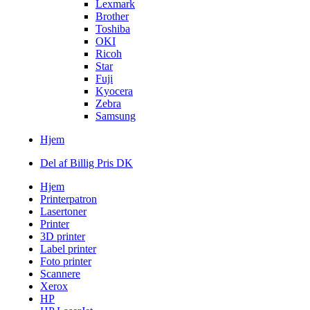
Lexmark
Brother
Toshiba
OKI
Ricoh
Star
Fuji
Kyocera
Zebra
Samsung
Hjem
Del af Billig Pris DK
Hjem
Printerpatron
Lasertoner
Printer
3D printer
Label printer
Foto printer
Scannere
Xerox
HP