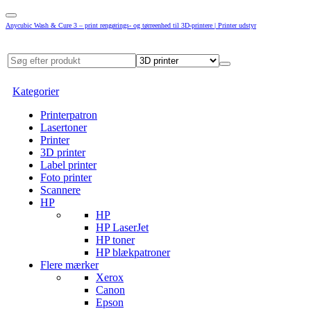
Anycubic Wash & Cure 3 – print rengørings- og tørreenhed til 3D-printere | Printer udstyr
Kategorier
Printerpatron
Lasertoner
Printer
3D printer
Label printer
Foto printer
Scannere
HP
HP
HP LaserJet
HP toner
HP blækpatroner
Flere mærker
Xerox
Canon
Epson