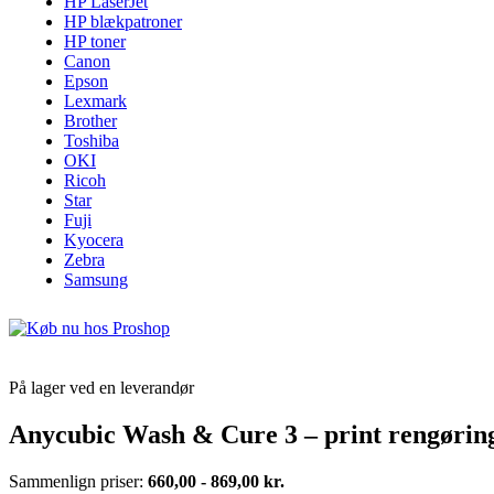
HP LaserJet
HP blækpatroner
HP toner
Canon
Epson
Lexmark
Brother
Toshiba
OKI
Ricoh
Star
Fuji
Kyocera
Zebra
Samsung
På lager ved en leverandør
Anycubic Wash & Cure 3 – print rengørings
Sammenlign priser:
660,00 - 869,00 kr.