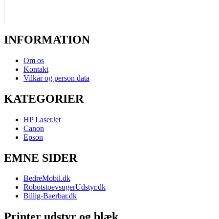
INFORMATION
Om os
Kontakt
Vilkår og person data
KATEGORIER
HP LaserJet
Canon
Epson
EMNE SIDER
BedreMobil.dk
RobotstoevsugerUdstyr.dk
Billig-Baerbar.dk
Printer udstyr og blæk