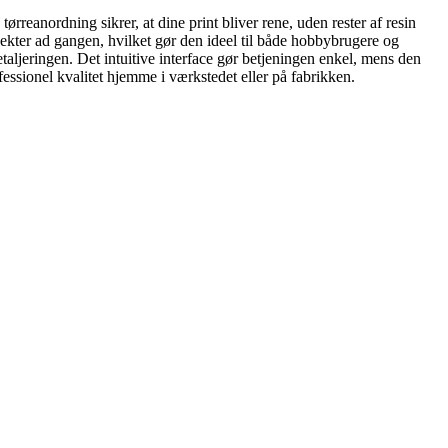
anordning sikrer, at dine print bliver rene, uden rester af resin
bjekter ad gangen, hvilket gør den ideel til både hobbybrugere og
aljeringen. Det intuitive interface gør betjeningen enkel, mens den
ssionel kvalitet hjemme i værkstedet eller på fabrikken.