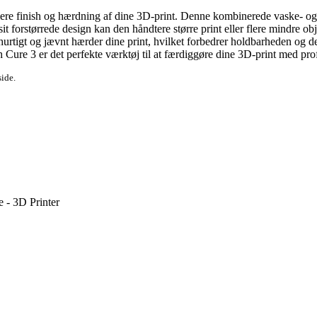
finish og hærdning af dine 3D-print. Denne kombinerede vaske- og tørre
it forstørrede design kan den håndtere større print eller flere mindre o
rtigt og jævnt hærder dine print, hvilket forbedrer holdbarheden og det
re 3 er det perfekte værktøj til at færdiggøre dine 3D-print med profe
side.
 - 3D Printer